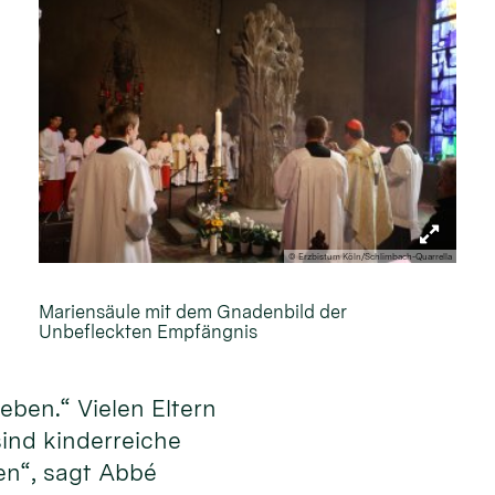
© Erzbistum Köln/Schlimbach-Quarrella
Mariensäule mit dem Gnadenbild der
Unbefleckten Empfängnis
eben.“ Vielen Eltern
sind kinderreiche
en“, sagt Abbé