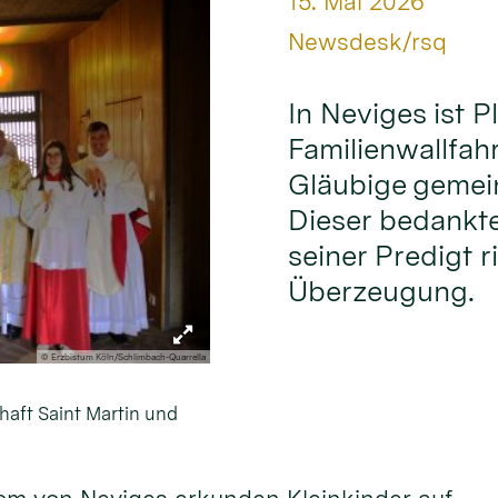
Datum:
15. Mai 2026
Von:
Newsdesk/rsq
In Neviges ist Pl
Familienwallfahr
Gläubige gemei
Dieser bedankte 
seiner Predigt r
Überzeugung.
© Erzbistum Köln/Schlimbach-Quarrella
haft Saint Martin und