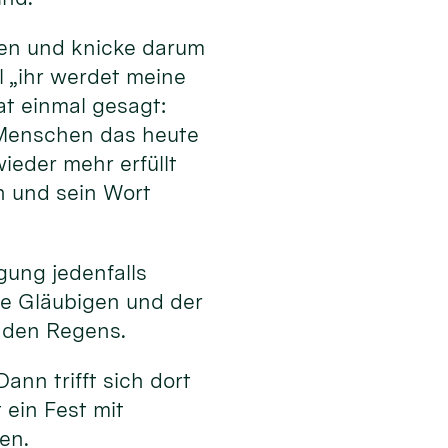
den und knicke darum
l „ihr werdet meine
t einmal gesagt:
e Menschen das heute
ieder mehr erfüllt
n und sein Wort
ung jedenfalls
ie Gläubigen und der
enden Regens.
ann trifft sich dort
ein Fest mit
en.