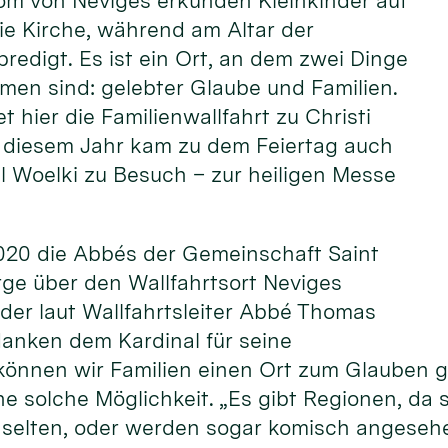
om von Neviges erkunden Kleinkinder auf
ie Kirche, während am Altar der
predigt. Es ist ein Ort, an dem zwei Dinge
men sind: gelebter Glaube und Familien.
et hier die Familienwallfahrt zu Christi
In diesem Jahr kam zu dem Feiertag auch
l Woelki zu Besuch – zur heiligen Messe
2020 die Abbés der Gemeinschaft Saint
rge über den Wallfahrtsort Neviges
, der laut Wallfahrtsleiter Abbé Thomas
danken dem Kardinal für seine
können wir Familien einen Ort zum Glauben g
ne solche Möglichkeit. „Es gibt Regionen, da 
n selten, oder werden sogar komisch angeseh