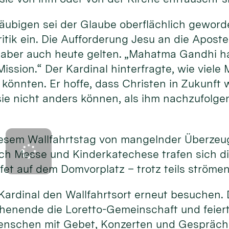
Gläubigen sei der Glaube oberflächlich gewor
ritik ein. Die Aufforderung Jesu an die Aposte
aber auch heute gelten. „Mahatma Gandhi ha
Mission.“ Der Kardinal hinterfragte, wie viel
könnten. Er hoffe, dass Christen in Zukunft w
sie nicht anders können, als ihm nachzufolge
iesem Wallfahrtstag von mangelnder Überzeug
ach Messe und Kinderkatechese trafen sich d
ffet auf dem Domvorplatz – trotz teils ström
Kardinal den Wallfahrtsort erneut besuchen. D
henende die Loretto-Gemeinschaft und feiert 
enschen mit Gebet, Konzerten und Gespräch