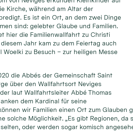
om von Neviges erkunden Kleinkinder auf
ie Kirche, während am Altar der
predigt. Es ist ein Ort, an dem zwei Dinge
men sind: gelebter Glaube und Familien.
et hier die Familienwallfahrt zu Christi
In diesem Jahr kam zu dem Feiertag auch
l Woelki zu Besuch – zur heiligen Messe
2020 die Abbés der Gemeinschaft Saint
rge über den Wallfahrtsort Neviges
, der laut Wallfahrtsleiter Abbé Thomas
danken dem Kardinal für seine
können wir Familien einen Ort zum Glauben g
ne solche Möglichkeit. „Es gibt Regionen, da 
n selten, oder werden sogar komisch angeseh