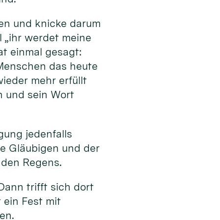
den und knicke darum
l „ihr werdet meine
t einmal gesagt:
e Menschen das heute
ieder mehr erfüllt
n und sein Wort
ung jedenfalls
ie Gläubigen und der
enden Regens.
ann trifft sich dort
ein Fest mit
en.