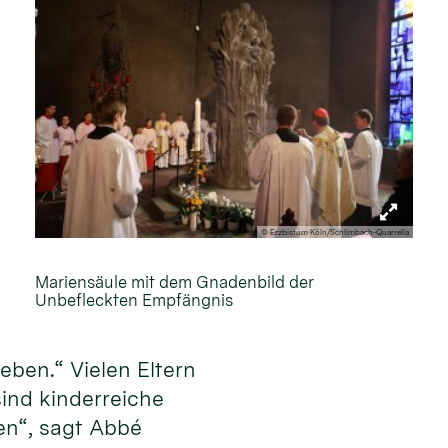
© Erzbistum Köln/Schlimbach-Quarrella
Mariensäule mit dem Gnadenbild der
Unbefleckten Empfängnis
eben.“ Vielen Eltern
sind kinderreiche
en“, sagt Abbé