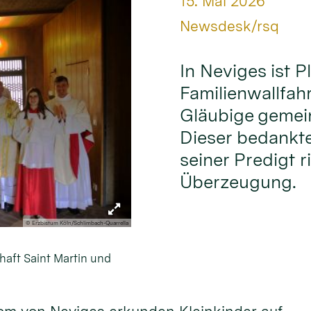
Datum:
15. Mai 2026
Von:
Newsdesk/rsq
In Neviges ist Pl
Familienwallfahr
Gläubige gemei
Dieser bedankte 
seiner Predigt r
Überzeugung.
© Erzbistum Köln/Schlimbach-Quarrella
haft Saint Martin und