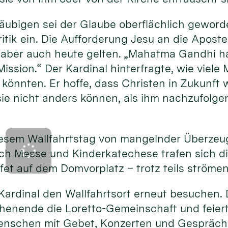
Gläubigen sei der Glaube oberflächlich gewor
ritik ein. Die Aufforderung Jesu an die Aposte
aber auch heute gelten. „Mahatma Gandhi ha
Mission.“ Der Kardinal hinterfragte, wie viel
könnten. Er hoffe, dass Christen in Zukunft w
sie nicht anders können, als ihm nachzufolge
iesem Wallfahrtstag von mangelnder Überzeug
ach Messe und Kinderkatechese trafen sich d
ffet auf dem Domvorplatz – trotz teils ström
Kardinal den Wallfahrtsort erneut besuchen. D
henende die Loretto-Gemeinschaft und feiert 
enschen mit Gebet, Konzerten und Gespräch