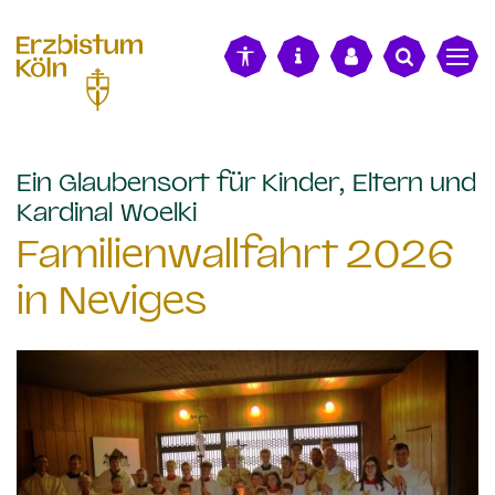
alt springen
Ein Glaubensort für Kinder, Eltern und
:
Kardinal Woelki
Familienwallfahrt 2026
in Neviges