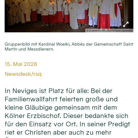
© Erzbistum Köln/Schlimbach-Quarrella
Gruppenbild mit Kardinal Woelki, Abbés der Gemeinschaft Saint
Martin und Messdienern.
Datum:
15. Mai 2026
Von:
Newsdesk/rsq
In Neviges ist Platz für alle: Bei der
Familienwallfahrt feierten große und
kleine Gläubige gemeinsam mit dem
Kölner Erzbischof. Dieser bedankte sich
für den Einsatz vor Ort. In seiner Predigt
riet er Christen aber auch zu mehr