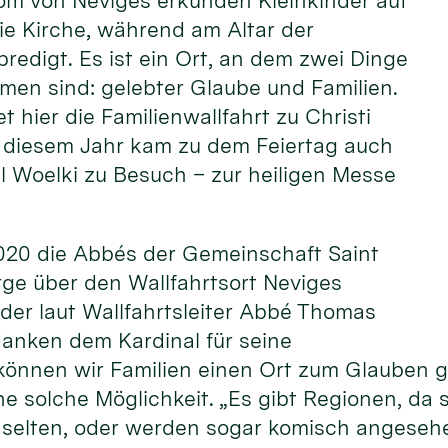
om von Neviges erkunden Kleinkinder auf
ie Kirche, während am Altar der
predigt. Es ist ein Ort, an dem zwei Dinge
men sind: gelebter Glaube und Familien.
et hier die Familienwallfahrt zu Christi
In diesem Jahr kam zu dem Feiertag auch
l Woelki zu Besuch – zur heiligen Messe
2020 die Abbés der Gemeinschaft Saint
rge über den Wallfahrtsort Neviges
, der laut Wallfahrtsleiter Abbé Thomas
danken dem Kardinal für seine
können wir Familien einen Ort zum Glauben g
ne solche Möglichkeit. „Es gibt Regionen, da 
n selten, oder werden sogar komisch angeseh