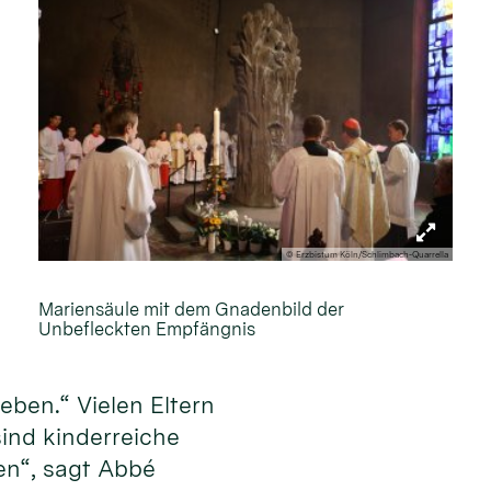
© Erzbistum Köln/Schlimbach-Quarrella
Mariensäule mit dem Gnadenbild der
Unbefleckten Empfängnis
eben.“ Vielen Eltern
sind kinderreiche
en“, sagt Abbé