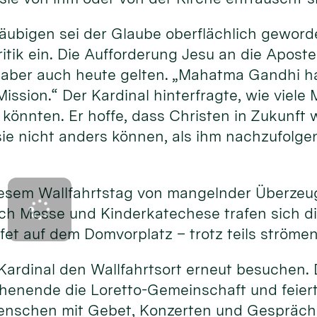
Gläubigen sei der Glaube oberflächlich gewor
ritik ein. Die Aufforderung Jesu an die Aposte
aber auch heute gelten. „Mahatma Gandhi ha
Mission.“ Der Kardinal hinterfragte, wie viel
könnten. Er hoffe, dass Christen in Zukunft w
sie nicht anders können, als ihm nachzufolge
iesem Wallfahrtstag von mangelnder Überzeug
ach Messe und Kinderkatechese trafen sich d
ffet auf dem Domvorplatz – trotz teils ström
Kardinal den Wallfahrtsort erneut besuchen. D
henende die Loretto-Gemeinschaft und feiert 
enschen mit Gebet, Konzerten und Gespräch