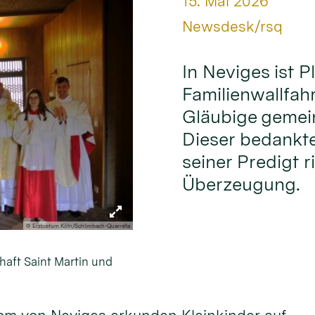
Datum:
15. Mai 2026
Von:
Newsdesk/rsq
In Neviges ist Pl
Familienwallfahr
Gläubige gemei
Dieser bedankte 
seiner Predigt r
Überzeugung.
© Erzbistum Köln/Schlimbach-Quarrella
haft Saint Martin und