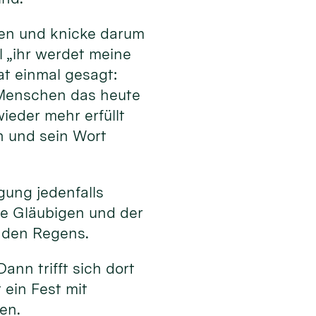
den und knicke darum
l „ihr werdet meine
t einmal gesagt:
e Menschen das heute
ieder mehr erfüllt
n und sein Wort
ung jedenfalls
ie Gläubigen und der
enden Regens.
ann trifft sich dort
ein Fest mit
en.