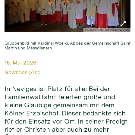
© Erzbistum Köln/Schlimbach-Quarrella
Gruppenbild mit Kardinal Woelki, Abbés der Gemeinschaft Saint
Martin und Messdienern.
Datum:
15. Mai 2026
Von:
Newsdesk/rsq
In Neviges ist Platz für alle: Bei der
Familienwallfahrt feierten große und
kleine Gläubige gemeinsam mit dem
Kölner Erzbischof. Dieser bedankte sich
für den Einsatz vor Ort. In seiner Predigt
riet er Christen aber auch zu mehr