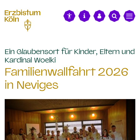
alt springen
Ein Glaubensort für Kinder, Eltern und
:
Kardinal Woelki
Familienwallfahrt 2026
in Neviges