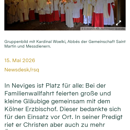
© Erzbistum Köln/Schlimbach-Quarrella
Gruppenbild mit Kardinal Woelki, Abbés der Gemeinschaft Saint
Martin und Messdienern.
Datum:
15. Mai 2026
Von:
Newsdesk/rsq
In Neviges ist Platz für alle: Bei der
Familienwallfahrt feierten große und
kleine Gläubige gemeinsam mit dem
Kölner Erzbischof. Dieser bedankte sich
für den Einsatz vor Ort. In seiner Predigt
riet er Christen aber auch zu mehr