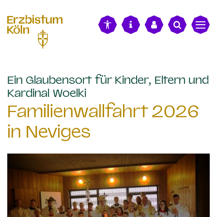
alt springen
Ein Glaubensort für Kinder, Eltern und
:
Kardinal Woelki
Familienwallfahrt 2026
in Neviges