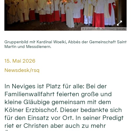
© Erzbistum Köln/Schlimbach-Quarrella
Gruppenbild mit Kardinal Woelki, Abbés der Gemeinschaft Saint
Martin und Messdienern.
Datum:
15. Mai 2026
Von:
Newsdesk/rsq
In Neviges ist Platz für alle: Bei der
Familienwallfahrt feierten große und
kleine Gläubige gemeinsam mit dem
Kölner Erzbischof. Dieser bedankte sich
für den Einsatz vor Ort. In seiner Predigt
riet er Christen aber auch zu mehr