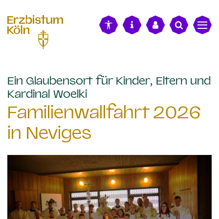
alt springen
Ein Glaubensort für Kinder, Eltern und
:
Kardinal Woelki
Familienwallfahrt 2026
in Neviges