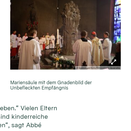
© Erzbistum Köln/Schlimbach-Quarrella
Mariensäule mit dem Gnadenbild der
Unbefleckten Empfängnis
eben.“ Vielen Eltern
sind kinderreiche
en“, sagt Abbé