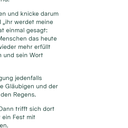
den und knicke darum
l „ihr werdet meine
t einmal gesagt:
e Menschen das heute
ieder mehr erfüllt
n und sein Wort
ung jedenfalls
ie Gläubigen und der
enden Regens.
ann trifft sich dort
ein Fest mit
en.