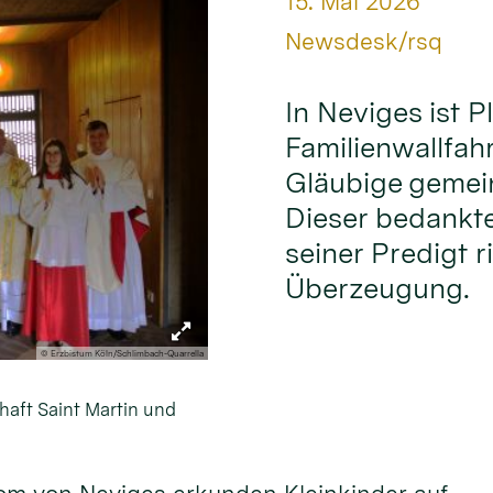
Datum:
15. Mai 2026
Von:
Newsdesk/rsq
In Neviges ist Pl
Familienwallfahr
Gläubige gemei
Dieser bedankte 
seiner Predigt r
Überzeugung.
© Erzbistum Köln/Schlimbach-Quarrella
haft Saint Martin und