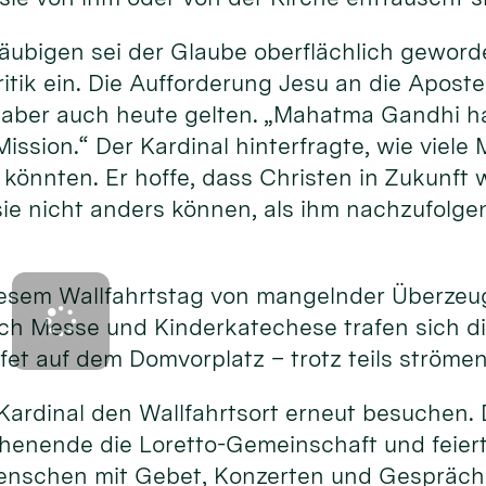
Gläubigen sei der Glaube oberflächlich gewor
ritik ein. Die Aufforderung Jesu an die Aposte
aber auch heute gelten. „Mahatma Gandhi ha
Mission.“ Der Kardinal hinterfragte, wie viel
könnten. Er hoffe, dass Christen in Zukunft w
sie nicht anders können, als ihm nachzufolge
iesem Wallfahrtstag von mangelnder Überzeug
ach Messe und Kinderkatechese trafen sich d
ffet auf dem Domvorplatz – trotz teils ström
Kardinal den Wallfahrtsort erneut besuchen. D
henende die Loretto-Gemeinschaft und feiert 
enschen mit Gebet, Konzerten und Gespräch