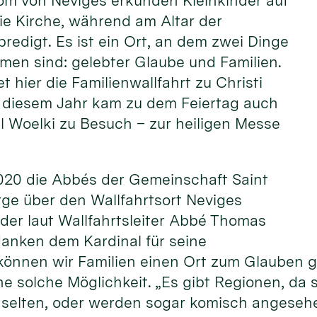
om von Neviges erkunden Kleinkinder auf
ie Kirche, während am Altar der
predigt. Es ist ein Ort, an dem zwei Dinge
men sind: gelebter Glaube und Familien.
et hier die Familienwallfahrt zu Christi
In diesem Jahr kam zu dem Feiertag auch
l Woelki zu Besuch – zur heiligen Messe
2020 die Abbés der Gemeinschaft Saint
rge über den Wallfahrtsort Neviges
, der laut Wallfahrtsleiter Abbé Thomas
danken dem Kardinal für seine
können wir Familien einen Ort zum Glauben g
ne solche Möglichkeit. „Es gibt Regionen, da 
n selten, oder werden sogar komisch angeseh