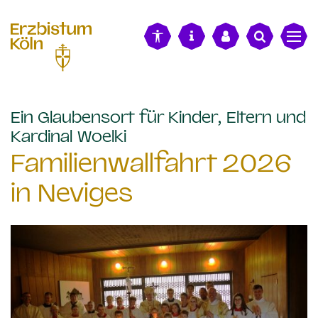
alt springen
Ein Glaubensort für Kinder, Eltern und
:
Kardinal Woelki
Familienwallfahrt 2026
in Neviges