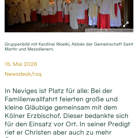
© Erzbistum Köln/Schlimbach-Quarrella
Gruppenbild mit Kardinal Woelki, Abbés der Gemeinschaft Saint
Martin und Messdienern.
Datum:
15. Mai 2026
Von:
Newsdesk/rsq
In Neviges ist Platz für alle: Bei der
Familienwallfahrt feierten große und
kleine Gläubige gemeinsam mit dem
Kölner Erzbischof. Dieser bedankte sich
für den Einsatz vor Ort. In seiner Predigt
riet er Christen aber auch zu mehr