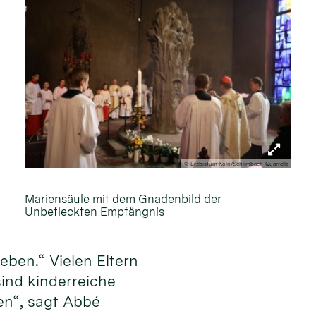
© Erzbistum Köln/Schlimbach-Quarrella
Mariensäule mit dem Gnadenbild der
Unbefleckten Empfängnis
eben.“ Vielen Eltern
sind kinderreiche
en“, sagt Abbé