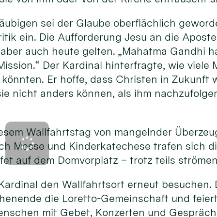
Gläubigen sei der Glaube oberflächlich gewor
ritik ein. Die Aufforderung Jesu an die Aposte
aber auch heute gelten. „Mahatma Gandhi ha
Mission.“ Der Kardinal hinterfragte, wie viel
könnten. Er hoffe, dass Christen in Zukunft w
sie nicht anders können, als ihm nachzufolge
iesem Wallfahrtstag von mangelnder Überzeug
ach Messe und Kinderkatechese trafen sich d
ffet auf dem Domvorplatz – trotz teils ström
Kardinal den Wallfahrtsort erneut besuchen. D
henende die Loretto-Gemeinschaft und feiert 
enschen mit Gebet, Konzerten und Gespräch