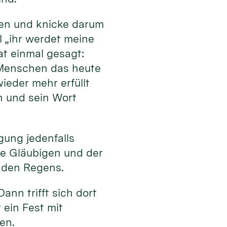
den und knicke darum
l „ihr werdet meine
t einmal gesagt:
e Menschen das heute
ieder mehr erfüllt
n und sein Wort
ung jedenfalls
ie Gläubigen und der
enden Regens.
ann trifft sich dort
ein Fest mit
en.