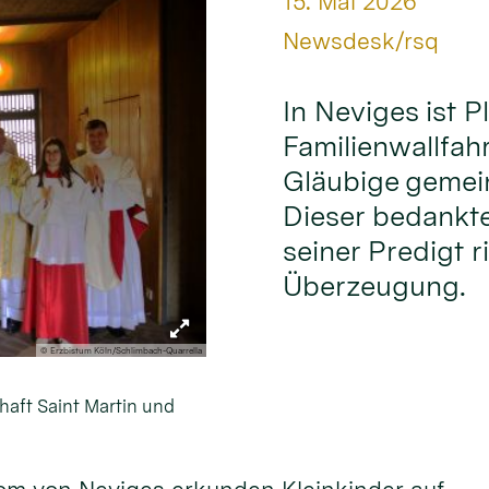
Datum:
15. Mai 2026
Von:
Newsdesk/rsq
In Neviges ist Pl
Familienwallfahr
Gläubige gemei
Dieser bedankte 
seiner Predigt r
Überzeugung.
© Erzbistum Köln/Schlimbach-Quarrella
haft Saint Martin und