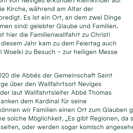
om von Neviges erkunden Kleinkinder auf
ie Kirche, während am Altar der
predigt. Es ist ein Ort, an dem zwei Dinge
men sind: gelebter Glaube und Familien.
et hier die Familienwallfahrt zu Christi
In diesem Jahr kam zu dem Feiertag auch
l Woelki zu Besuch – zur heiligen Messe
2020 die Abbés der Gemeinschaft Saint
rge über den Wallfahrtsort Neviges
, der laut Wallfahrtsleiter Abbé Thomas
danken dem Kardinal für seine
können wir Familien einen Ort zum Glauben g
ne solche Möglichkeit. „Es gibt Regionen, da 
n selten, oder werden sogar komisch angeseh