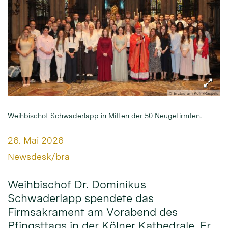
© Erzbistum Köln/Raspels
Weihbischof Schwaderlapp in Mitten der 50 Neugefirmten.
Datum:
26. Mai 2026
Von:
Newsdesk/bra
Weihbischof Dr. Dominikus
Schwaderlapp spendete das
Firmsakrament am Vorabend des
Pfingsttags in der Kölner Kathedrale. Er