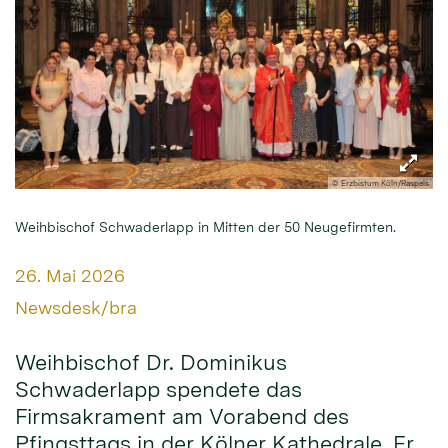
© Erzbistum Köln/Raspels
Weihbischof Schwaderlapp in Mitten der 50 Neugefirmten.
Datum:
26. Mai 2026
Von:
Newsdesk/bra
Weihbischof Dr. Dominikus
Schwaderlapp spendete das
Firmsakrament am Vorabend des
Pfingsttags in der Kölner Kathedrale. Er