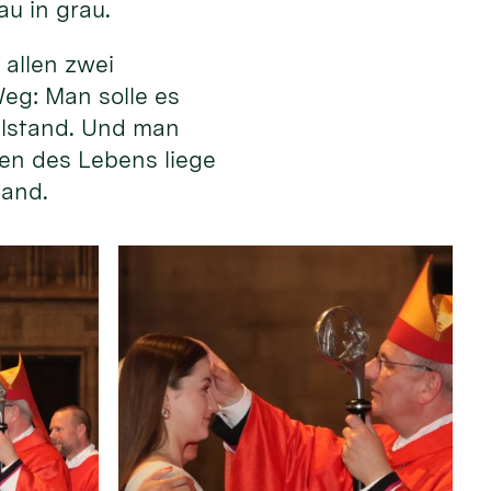
au in grau.
allen zwei
eg: Man solle es
illstand. Und man
en des Lebens liege
Hand.