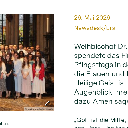
Datum:
26. Mai 2026
Von:
Newsdesk/bra
Weihbischof Dr
spendete das F
Pfingsttags in d
die Frauen und M
Heilige Geist ist
Augenblick Ihre
dazu Amen sage
© Erzbistum Köln/Raspels
„Gott ist die Mitte,
ten.