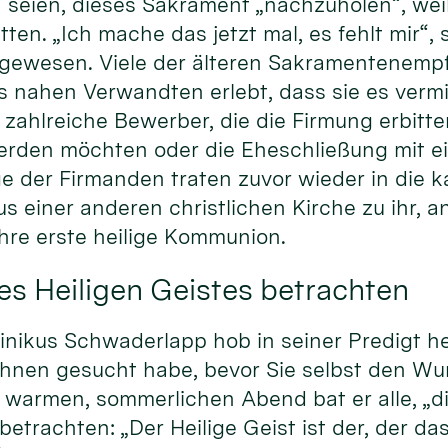
 seien, dieses Sakrament „nachzuholen“, weil 
ten. „Ich mache das jetzt mal, es fehlt mir“, 
 gewesen. Viele der älteren Sakramentenem
s nahen Verwandten erlebt, dass sie es verm
zahlreiche Bewerber, die die Firmung erbitten
erden möchten oder die Eheschließung mit e
ge der Firmanden traten zuvor wieder in die k
us einer anderen christlichen Kirche zu ihr,
hre erste heilige Kommunion.
es Heiligen Geistes betrachten
nikus Schwaderlapp hob in seiner Predigt he
Ihnen gesucht habe, bevor Sie selbst den Wu
warmen, sommerlichen Abend bat er alle, „di
betrachten: „Der Heilige Geist ist der, der da