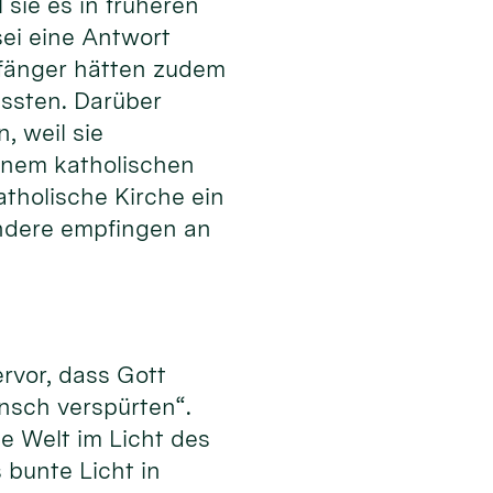
sie es in früheren
sei eine Antwort
pfänger hätten zudem
issten. Darüber
, weil sie
inem katholischen
atholische Kirche ein
 andere empfingen an
rvor, dass Gott
nsch verspürten“.
e Welt im Licht des
s bunte Licht in