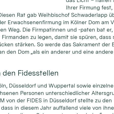
das Licht – halten
Ihrer Firmung fest
Diesen Rat gab Weihbischof Schwaderlapp ü
 der Erwachsenenfirmung im Kölner Dom am 
den Weg. Die Firmpatinnen und -paten bat er,
r Firmanden zu legen, damit sie spüren, dass 
ücken stärken. So werde das Sakrament der 
an den Dom „als ein anderer und eine andere 
 den Fidesstellen
Köln, Düsseldorf und Wuppertal sowie einzel
chsenen Personen unterschiedlicher Altersgru
 von der FIDES in Düsseldorf stellte zu den
 dass in diesem Jahr auffallend viele von ih