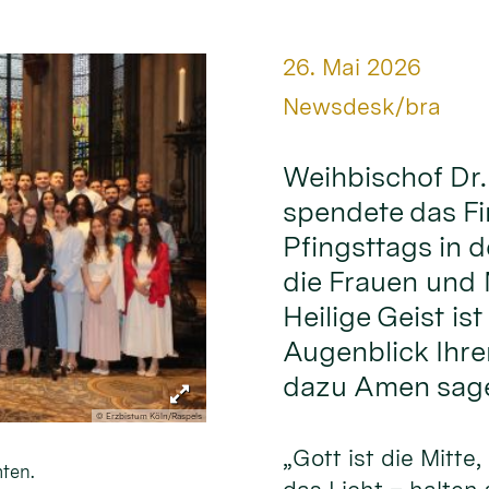
Datum:
26. Mai 2026
Von:
Newsdesk/bra
Weihbischof Dr
spendete das F
Pfingsttags in d
die Frauen und M
Heilige Geist ist
Augenblick Ihre
dazu Amen sage
© Erzbistum Köln/Raspels
„Gott ist die Mitte,
ten.