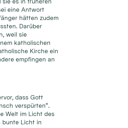
sie es in früheren
sei eine Antwort
pfänger hätten zudem
issten. Darüber
, weil sie
inem katholischen
atholische Kirche ein
 andere empfingen an
rvor, dass Gott
nsch verspürten“.
e Welt im Licht des
s bunte Licht in