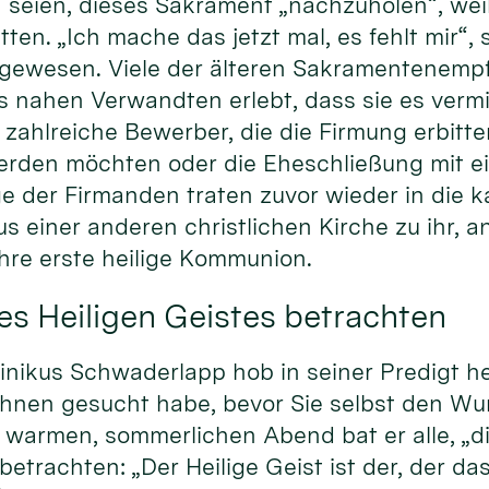
 seien, dieses Sakrament „nachzuholen“, weil 
ten. „Ich mache das jetzt mal, es fehlt mir“, 
 gewesen. Viele der älteren Sakramentenem
s nahen Verwandten erlebt, dass sie es verm
zahlreiche Bewerber, die die Firmung erbitten
erden möchten oder die Eheschließung mit e
ge der Firmanden traten zuvor wieder in die k
us einer anderen christlichen Kirche zu ihr,
hre erste heilige Kommunion.
es Heiligen Geistes betrachten
nikus Schwaderlapp hob in seiner Predigt he
Ihnen gesucht habe, bevor Sie selbst den Wu
warmen, sommerlichen Abend bat er alle, „di
betrachten: „Der Heilige Geist ist der, der da