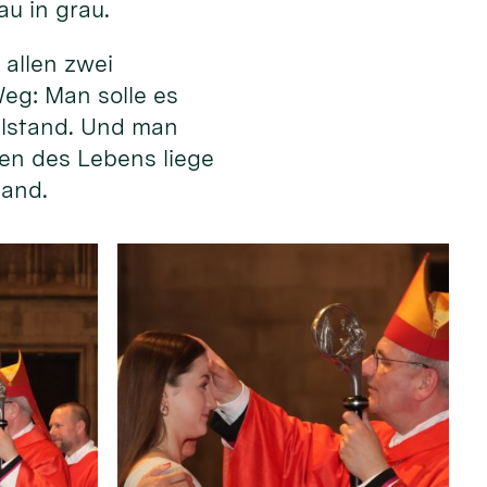
au in grau.
allen zwei
eg: Man solle es
illstand. Und man
en des Lebens liege
Hand.