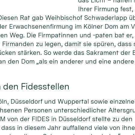
das Licht – halten
Ihrer Firmung fest
Diesen Rat gab Weihbischof Schwaderlapp ü
 der Erwachsenenfirmung im Kölner Dom am 
den Weg. Die Firmpatinnen und -paten bat er,
r Firmanden zu legen, damit sie spüren, dass 
ücken stärken. So werde das Sakrament der 
an den Dom „als ein anderer und eine andere 
 den Fidesstellen
Köln, Düsseldorf und Wuppertal sowie einzel
chsenen Personen unterschiedlicher Altersgru
 von der FIDES in Düsseldorf stellte zu den
 dass in diesem Jahr auffallend viele von ih