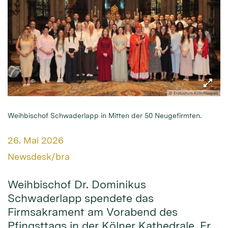
© Erzbistum Köln/Raspels
Weihbischof Schwaderlapp in Mitten der 50 Neugefirmten.
Datum:
26. Mai 2026
Von:
Newsdesk/bra
Weihbischof Dr. Dominikus
Schwaderlapp spendete das
Firmsakrament am Vorabend des
Pfingsttags in der Kölner Kathedrale. Er