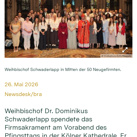
© Erzbistum Köln/Raspels
Weihbischof Schwaderlapp in Mitten der 50 Neugefirmten.
Datum:
26. Mai 2026
Von:
Newsdesk/bra
Weihbischof Dr. Dominikus
Schwaderlapp spendete das
Firmsakrament am Vorabend des
Pfingsttags in der Kölner Kathedrale. Er