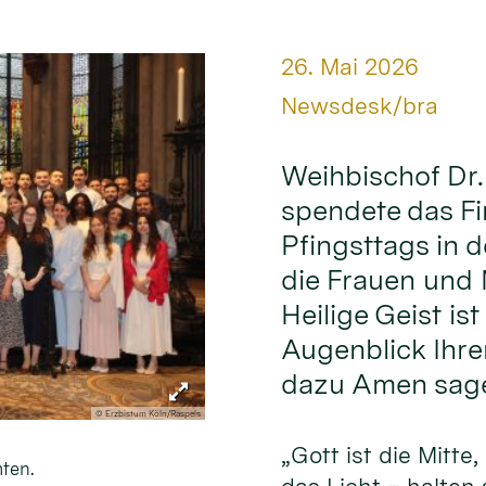
Datum:
26. Mai 2026
Von:
Newsdesk/bra
Weihbischof Dr
spendete das F
Pfingsttags in d
die Frauen und M
Heilige Geist ist
Augenblick Ihre
dazu Amen sage
© Erzbistum Köln/Raspels
„Gott ist die Mitte,
ten.