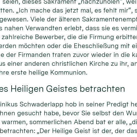
 seien, dieses Sakrament „nachzuholen“, weil 
ten. „Ich mache das jetzt mal, es fehlt mir“, 
 gewesen. Viele der älteren Sakramentenem
s nahen Verwandten erlebt, dass sie es verm
zahlreiche Bewerber, die die Firmung erbitten
erden möchten oder die Eheschließung mit e
ge der Firmanden traten zuvor wieder in die k
us einer anderen christlichen Kirche zu ihr,
hre erste heilige Kommunion.
es Heiligen Geistes betrachten
nikus Schwaderlapp hob in seiner Predigt he
Ihnen gesucht habe, bevor Sie selbst den Wu
warmen, sommerlichen Abend bat er alle, „di
betrachten: „Der Heilige Geist ist der, der da