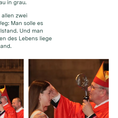
au in grau.
allen zwei
eg: Man solle es
illstand. Und man
en des Lebens liege
Hand.