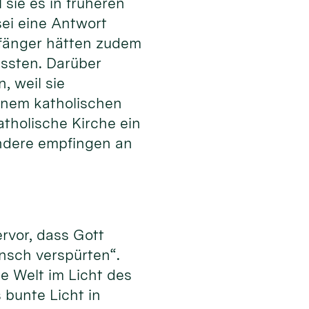
sie es in früheren
sei eine Antwort
pfänger hätten zudem
issten. Darüber
, weil sie
inem katholischen
atholische Kirche ein
 andere empfingen an
rvor, dass Gott
nsch verspürten“.
e Welt im Licht des
s bunte Licht in