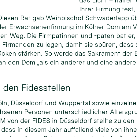
das Licht – halten
Ihrer Firmung fest
Diesen Rat gab Weihbischof Schwaderlapp ü
 der Erwachsenenfirmung im Kölner Dom am 
den Weg. Die Firmpatinnen und -paten bat er,
r Firmanden zu legen, damit sie spüren, dass 
ücken stärken. So werde das Sakrament der 
an den Dom „als ein anderer und eine andere 
 den Fidesstellen
Köln, Düsseldorf und Wuppertal sowie einzel
chsenen Personen unterschiedlicher Altersgru
 von der FIDES in Düsseldorf stellte zu den
 dass in diesem Jahr auffallend viele von ih