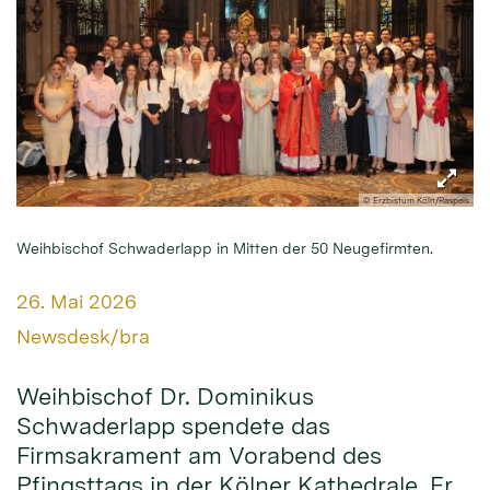
© Erzbistum Köln/Raspels
Weihbischof Schwaderlapp in Mitten der 50 Neugefirmten.
Datum:
26. Mai 2026
Von:
Newsdesk/bra
Weihbischof Dr. Dominikus
Schwaderlapp spendete das
Firmsakrament am Vorabend des
Pfingsttags in der Kölner Kathedrale. Er