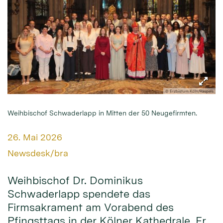
© Erzbistum Köln/Raspels
Weihbischof Schwaderlapp in Mitten der 50 Neugefirmten.
Datum:
26. Mai 2026
Von:
Newsdesk/bra
Weihbischof Dr. Dominikus
Schwaderlapp spendete das
Firmsakrament am Vorabend des
Pfingsttags in der Kölner Kathedrale. Er