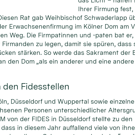
das Licht – halten
Ihrer Firmung fest
Diesen Rat gab Weihbischof Schwaderlapp ü
 der Erwachsenenfirmung im Kölner Dom am 
den Weg. Die Firmpatinnen und -paten bat er,
r Firmanden zu legen, damit sie spüren, dass 
ücken stärken. So werde das Sakrament der 
an den Dom „als ein anderer und eine andere 
 den Fidesstellen
Köln, Düsseldorf und Wuppertal sowie einzel
chsenen Personen unterschiedlicher Altersgru
 von der FIDES in Düsseldorf stellte zu den
 dass in diesem Jahr auffallend viele von ih