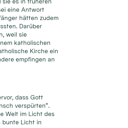
sie es in früheren
sei eine Antwort
pfänger hätten zudem
issten. Darüber
, weil sie
inem katholischen
atholische Kirche ein
 andere empfingen an
rvor, dass Gott
nsch verspürten“.
e Welt im Licht des
s bunte Licht in