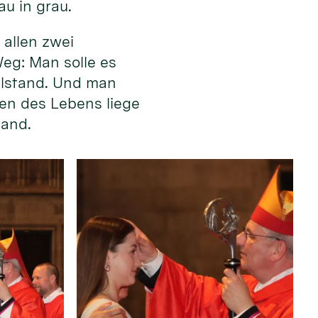
au in grau.
allen zwei
eg: Man solle es
illstand. Und man
en des Lebens liege
Hand.