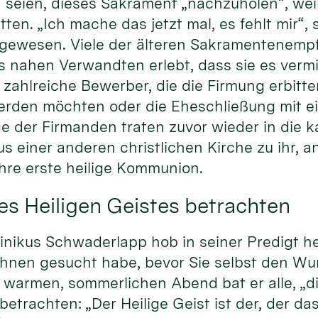
 seien, dieses Sakrament „nachzuholen“, weil 
ten. „Ich mache das jetzt mal, es fehlt mir“, 
 gewesen. Viele der älteren Sakramentenem
s nahen Verwandten erlebt, dass sie es verm
zahlreiche Bewerber, die die Firmung erbitten
erden möchten oder die Eheschließung mit e
ge der Firmanden traten zuvor wieder in die k
us einer anderen christlichen Kirche zu ihr,
hre erste heilige Kommunion.
es Heiligen Geistes betrachten
nikus Schwaderlapp hob in seiner Predigt he
Ihnen gesucht habe, bevor Sie selbst den Wu
warmen, sommerlichen Abend bat er alle, „di
betrachten: „Der Heilige Geist ist der, der da