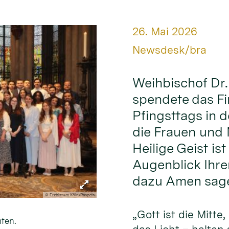
Datum:
26. Mai 2026
Von:
Newsdesk/bra
Weihbischof Dr
spendete das F
Pfingsttags in d
die Frauen und M
Heilige Geist ist
Augenblick Ihre
dazu Amen sage
© Erzbistum Köln/Raspels
„Gott ist die Mitte,
ten.