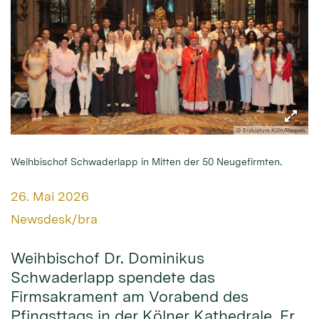
© Erzbistum Köln/Raspels
Weihbischof Schwaderlapp in Mitten der 50 Neugefirmten.
Datum:
26. Mai 2026
Von:
Newsdesk/bra
Weihbischof Dr. Dominikus
Schwaderlapp spendete das
Firmsakrament am Vorabend des
Pfingsttags in der Kölner Kathedrale. Er