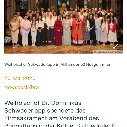
© Erzbistum Köln/Raspels
Weihbischof Schwaderlapp in Mitten der 50 Neugefirmten.
Datum:
26. Mai 2026
Von:
Newsdesk/bra
Weihbischof Dr. Dominikus
Schwaderlapp spendete das
Firmsakrament am Vorabend des
Pfingsttags in der Kölner Kathedrale. Er