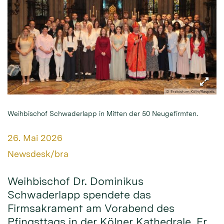
© Erzbistum Köln/Raspels
Weihbischof Schwaderlapp in Mitten der 50 Neugefirmten.
Datum:
26. Mai 2026
Von:
Newsdesk/bra
Weihbischof Dr. Dominikus
Schwaderlapp spendete das
Firmsakrament am Vorabend des
Pfingsttags in der Kölner Kathedrale. Er