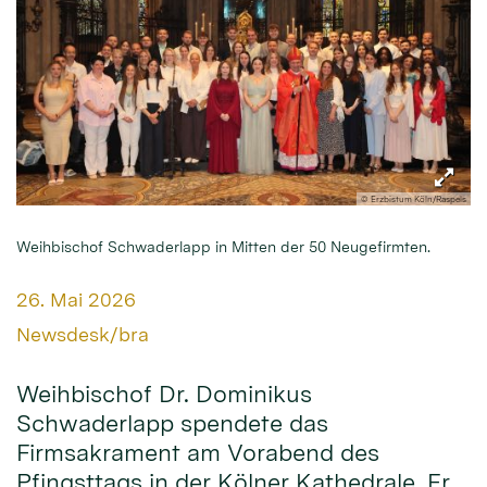
© Erzbistum Köln/Raspels
Weihbischof Schwaderlapp in Mitten der 50 Neugefirmten.
Datum:
26. Mai 2026
Von:
Newsdesk/bra
Weihbischof Dr. Dominikus
Schwaderlapp spendete das
Firmsakrament am Vorabend des
Pfingsttags in der Kölner Kathedrale. Er