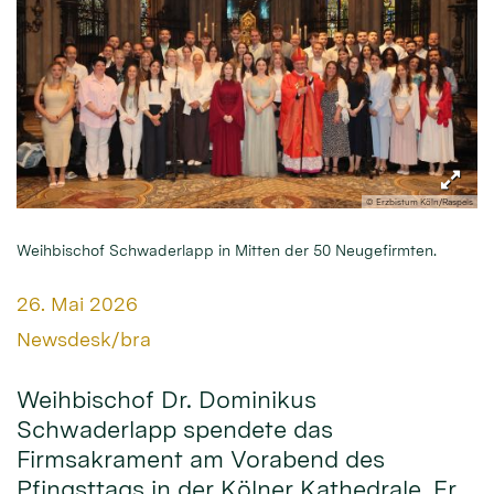
© Erzbistum Köln/Raspels
Weihbischof Schwaderlapp in Mitten der 50 Neugefirmten.
Datum:
26. Mai 2026
Von:
Newsdesk/bra
Weihbischof Dr. Dominikus
Schwaderlapp spendete das
Firmsakrament am Vorabend des
Pfingsttags in der Kölner Kathedrale. Er