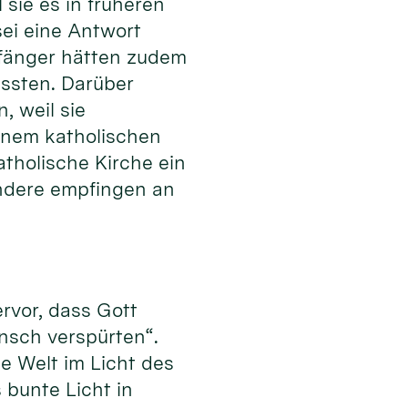
sie es in früheren
sei eine Antwort
pfänger hätten zudem
issten. Darüber
, weil sie
inem katholischen
atholische Kirche ein
 andere empfingen an
rvor, dass Gott
nsch verspürten“.
e Welt im Licht des
s bunte Licht in