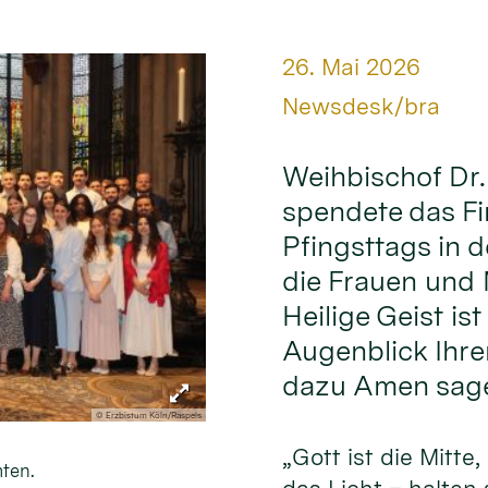
Datum:
26. Mai 2026
Von:
Newsdesk/bra
Weihbischof Dr
spendete das F
Pfingsttags in d
die Frauen und M
Heilige Geist ist
Augenblick Ihre
dazu Amen sage
© Erzbistum Köln/Raspels
„Gott ist die Mitte,
ten.