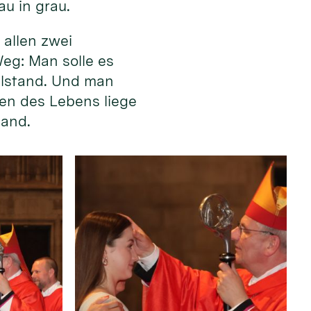
au in grau.
allen zwei
eg: Man solle es
illstand. Und man
en des Lebens liege
Hand.