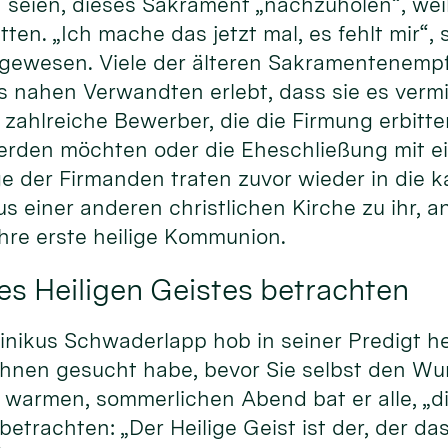
 seien, dieses Sakrament „nachzuholen“, weil 
ten. „Ich mache das jetzt mal, es fehlt mir“, 
 gewesen. Viele der älteren Sakramentenem
s nahen Verwandten erlebt, dass sie es verm
zahlreiche Bewerber, die die Firmung erbitten
erden möchten oder die Eheschließung mit e
ge der Firmanden traten zuvor wieder in die k
us einer anderen christlichen Kirche zu ihr,
hre erste heilige Kommunion.
es Heiligen Geistes betrachten
nikus Schwaderlapp hob in seiner Predigt he
Ihnen gesucht habe, bevor Sie selbst den Wu
warmen, sommerlichen Abend bat er alle, „di
betrachten: „Der Heilige Geist ist der, der da