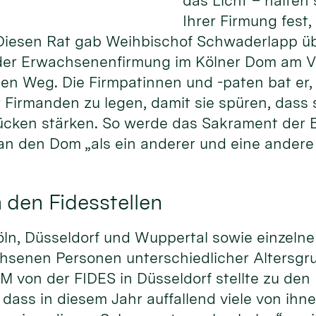
das Licht – halten
Ihrer Firmung fest
Diesen Rat gab Weihbischof Schwaderlapp ü
 der Erwachsenenfirmung im Kölner Dom am 
den Weg. Die Firmpatinnen und -paten bat er,
r Firmanden zu legen, damit sie spüren, dass 
ücken stärken. So werde das Sakrament der 
an den Dom „als ein anderer und eine andere 
 den Fidesstellen
Köln, Düsseldorf und Wuppertal sowie einzel
chsenen Personen unterschiedlicher Altersgru
 von der FIDES in Düsseldorf stellte zu den
 dass in diesem Jahr auffallend viele von ih