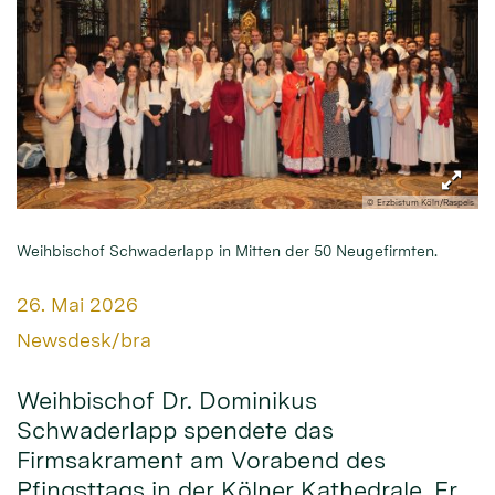
© Erzbistum Köln/Raspels
Weihbischof Schwaderlapp in Mitten der 50 Neugefirmten.
Datum:
26. Mai 2026
Von:
Newsdesk/bra
Weihbischof Dr. Dominikus
Schwaderlapp spendete das
Firmsakrament am Vorabend des
Pfingsttags in der Kölner Kathedrale. Er