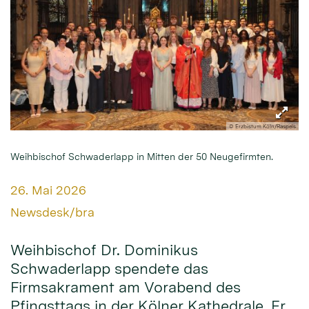
© Erzbistum Köln/Raspels
Weihbischof Schwaderlapp in Mitten der 50 Neugefirmten.
Datum:
26. Mai 2026
Von:
Newsdesk/bra
Weihbischof Dr. Dominikus
Schwaderlapp spendete das
Firmsakrament am Vorabend des
Pfingsttags in der Kölner Kathedrale. Er