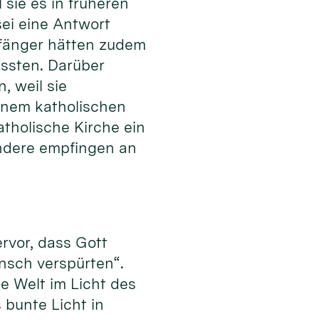
sie es in früheren
sei eine Antwort
pfänger hätten zudem
issten. Darüber
, weil sie
inem katholischen
atholische Kirche ein
 andere empfingen an
rvor, dass Gott
nsch verspürten“.
e Welt im Licht des
s bunte Licht in