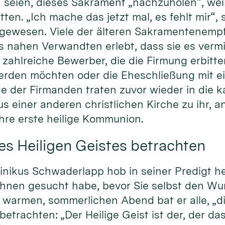
 seien, dieses Sakrament „nachzuholen“, weil 
ten. „Ich mache das jetzt mal, es fehlt mir“, 
 gewesen. Viele der älteren Sakramentenem
s nahen Verwandten erlebt, dass sie es verm
zahlreiche Bewerber, die die Firmung erbitten
erden möchten oder die Eheschließung mit e
ge der Firmanden traten zuvor wieder in die k
us einer anderen christlichen Kirche zu ihr,
hre erste heilige Kommunion.
es Heiligen Geistes betrachten
nikus Schwaderlapp hob in seiner Predigt he
Ihnen gesucht habe, bevor Sie selbst den Wu
warmen, sommerlichen Abend bat er alle, „di
betrachten: „Der Heilige Geist ist der, der da