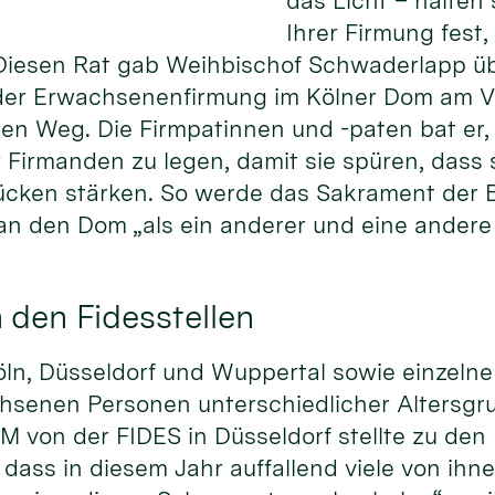
das Licht – halten
Ihrer Firmung fest
Diesen Rat gab Weihbischof Schwaderlapp ü
 der Erwachsenenfirmung im Kölner Dom am 
den Weg. Die Firmpatinnen und -paten bat er,
r Firmanden zu legen, damit sie spüren, dass 
ücken stärken. So werde das Sakrament der 
an den Dom „als ein anderer und eine andere 
 den Fidesstellen
Köln, Düsseldorf und Wuppertal sowie einzel
chsenen Personen unterschiedlicher Altersgru
 von der FIDES in Düsseldorf stellte zu den
 dass in diesem Jahr auffallend viele von ih