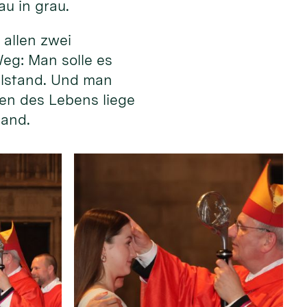
au in grau.
allen zwei
eg: Man solle es
illstand. Und man
en des Lebens liege
Hand.