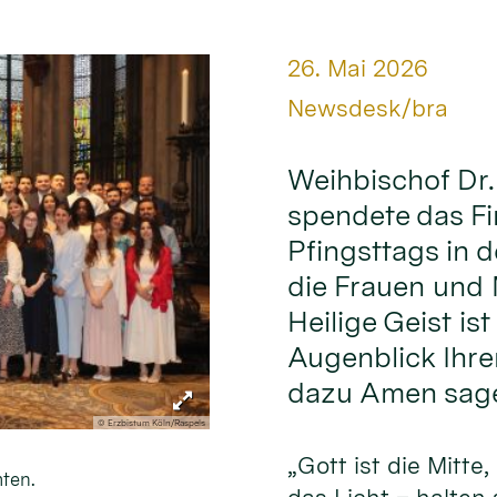
Datum:
26. Mai 2026
Von:
Newsdesk/bra
Weihbischof Dr
spendete das F
Pfingsttags in d
die Frauen und M
Heilige Geist ist
Augenblick Ihre
dazu Amen sage
© Erzbistum Köln/Raspels
„Gott ist die Mitte,
ten.