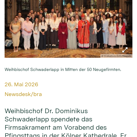
© Erzbistum Köln/Raspels
Weihbischof Schwaderlapp in Mitten der 50 Neugefirmten.
Datum:
26. Mai 2026
Von:
Newsdesk/bra
Weihbischof Dr. Dominikus
Schwaderlapp spendete das
Firmsakrament am Vorabend des
Pfingsttags in der Kölner Kathedrale. Er