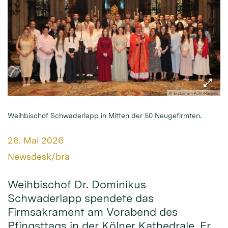
© Erzbistum Köln/Raspels
Weihbischof Schwaderlapp in Mitten der 50 Neugefirmten.
Datum:
26. Mai 2026
Von:
Newsdesk/bra
Weihbischof Dr. Dominikus
Schwaderlapp spendete das
Firmsakrament am Vorabend des
Pfingsttags in der Kölner Kathedrale. Er