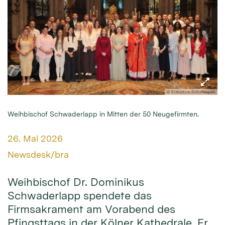
© Erzbistum Köln/Raspels
Weihbischof Schwaderlapp in Mitten der 50 Neugefirmten.
Datum:
26. Mai 2026
Von:
Newsdesk/bra
Weihbischof Dr. Dominikus
Schwaderlapp spendete das
Firmsakrament am Vorabend des
Pfingsttags in der Kölner Kathedrale. Er