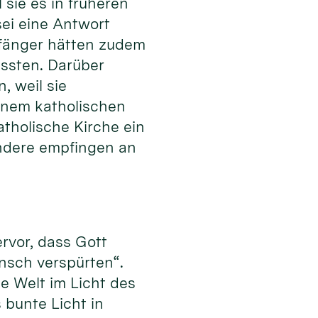
sie es in früheren
sei eine Antwort
pfänger hätten zudem
issten. Darüber
, weil sie
inem katholischen
atholische Kirche ein
 andere empfingen an
rvor, dass Gott
nsch verspürten“.
e Welt im Licht des
s bunte Licht in