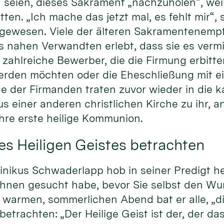
 seien, dieses Sakrament „nachzuholen“, weil 
ten. „Ich mache das jetzt mal, es fehlt mir“, 
 gewesen. Viele der älteren Sakramentenem
s nahen Verwandten erlebt, dass sie es verm
zahlreiche Bewerber, die die Firmung erbitten
erden möchten oder die Eheschließung mit e
ge der Firmanden traten zuvor wieder in die k
us einer anderen christlichen Kirche zu ihr,
hre erste heilige Kommunion.
es Heiligen Geistes betrachten
nikus Schwaderlapp hob in seiner Predigt he
Ihnen gesucht habe, bevor Sie selbst den Wu
warmen, sommerlichen Abend bat er alle, „di
betrachten: „Der Heilige Geist ist der, der da