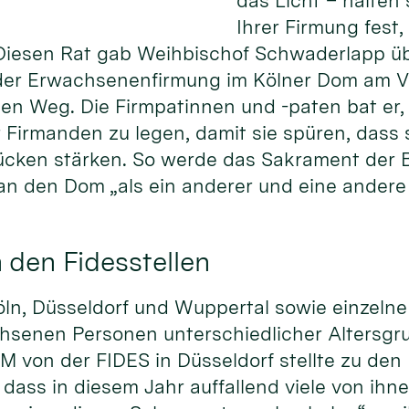
das Licht – halten
Ihrer Firmung fest
Diesen Rat gab Weihbischof Schwaderlapp ü
 der Erwachsenenfirmung im Kölner Dom am 
den Weg. Die Firmpatinnen und -paten bat er,
r Firmanden zu legen, damit sie spüren, dass 
ücken stärken. So werde das Sakrament der 
an den Dom „als ein anderer und eine andere 
 den Fidesstellen
Köln, Düsseldorf und Wuppertal sowie einzel
chsenen Personen unterschiedlicher Altersgru
 von der FIDES in Düsseldorf stellte zu den
 dass in diesem Jahr auffallend viele von ih