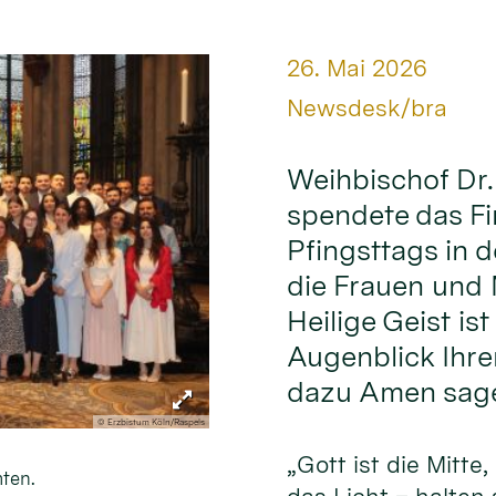
Datum:
26. Mai 2026
Von:
Newsdesk/bra
Weihbischof Dr
spendete das F
Pfingsttags in d
die Frauen und M
Heilige Geist ist
Augenblick Ihre
dazu Amen sage
© Erzbistum Köln/Raspels
„Gott ist die Mitte,
ten.