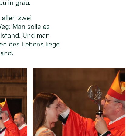
au in grau.
allen zwei
eg: Man solle es
illstand. Und man
en des Lebens liege
Hand.