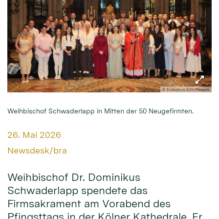
© Erzbistum Köln/Raspels
Weihbischof Schwaderlapp in Mitten der 50 Neugefirmten.
Datum:
26. Mai 2026
Von:
Newsdesk/bra
Weihbischof Dr. Dominikus
Schwaderlapp spendete das
Firmsakrament am Vorabend des
Pfingsttags in der Kölner Kathedrale. Er