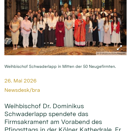
© Erzbistum Köln/Raspels
Weihbischof Schwaderlapp in Mitten der 50 Neugefirmten.
Datum:
26. Mai 2026
Von:
Newsdesk/bra
Weihbischof Dr. Dominikus
Schwaderlapp spendete das
Firmsakrament am Vorabend des
Pfingsttags in der Kölner Kathedrale. Er