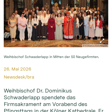
© Erzbistum Köln/Raspels
Weihbischof Schwaderlapp in Mitten der 50 Neugefirmten.
Datum:
26. Mai 2026
Von:
Newsdesk/bra
Weihbischof Dr. Dominikus
Schwaderlapp spendete das
Firmsakrament am Vorabend des
Pfingsttags in der Kölner Kathedrale. Er