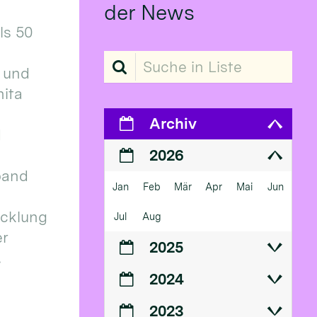
der News
ls 50
Suche in Liste
 und
ita
Archiv
d
2026
band
Jan
Feb
Mär
Apr
Mai
Jun
icklung
Jul
Aug
er
2025
.
2024
2023