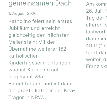
gemeinsamen Dach
Am komm
26. Juli,
1. August 2026
Tag der 
Katholino feiert sein erstes
älteren
Jubiläum und erreicht
Leitwort
gleichzeitig den nächsten
dich nie
Meilenstein: Mit der
49,15)“ s
Übernahme weiterer 182
führt dam
katholischer
weiter, d
Kindertageseinrichtungen
Franzisku
wächst Katholino auf
insgesamt 285
Einrichtungen und ist damit
der größte katholische Kita-
Träger in NRW. ...