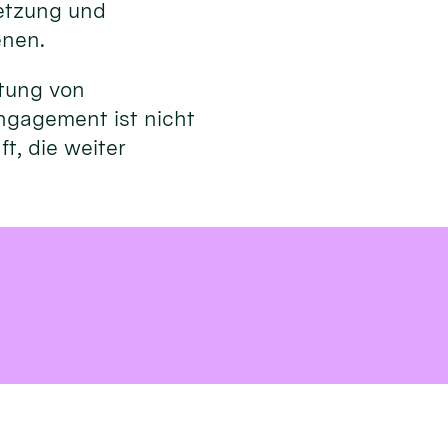
netzung und
enen.
utung von
ngagement ist nicht
t, die weiter