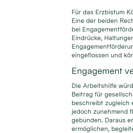
Für das Erzbistum Kö
Eine der beiden Rech
bei Engagementförde
Eindrücke, Haltungen
Engagementförderung
eingeflossen und kön
Engagement ve
Die Arbeitshilfe wü
Beitrag für gesellsc
beschreibt zugleich
jedoch zunehmend fle
gebunden. Daraus er
ermöglichen, begleite