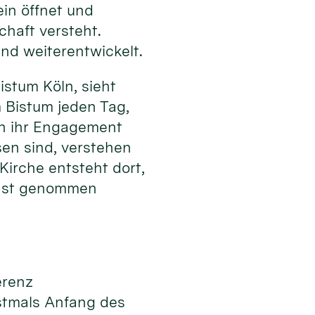
ein öffnet und
haft versteht.
nd weiterentwickelt.
stum Köln, sieht
m Bistum jeden Tag,
 in ihr Engagement
sen sind, verstehen
irche entsteht dort,
rnst genommen
erenz
stmals Anfang des