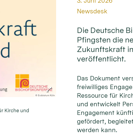
Datum:
3. Juni 2026
Von:
Newsdesk
Die Deutsche B
Pfingsten die n
Zukunftskraft i
veröffentlicht.
Das Dokument ver
freiwilliges Engag
Ressource für Kirc
© Erzbistum Köln
und entwickelt Per
ür Kirche und
Engagement künfti
gefördert, begleite
werden kann.