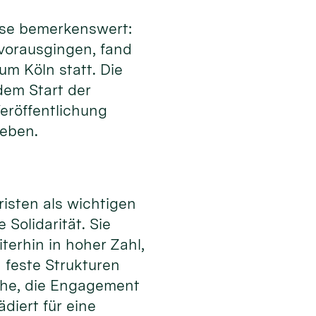
eise bemerkenswert:
 vorausgingen, fand
m Köln statt. Die
 dem Start der
eröffentlichung
geben.
isten als wichtigen
Solidarität. Sie
erhin in hoher Zahl,
 feste Strukturen
che, die Engagement
diert für eine