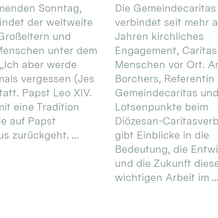
enden Sonntag,
Die Gemeindecaritas
 findet der weltweite
verbindet seit mehr a
Großeltern und
Jahren kirchliches
 Menschen unter dem
Engagement, Caritas
 „Ich aber werde
Menschen vor Ort. An
mals vergessen (Jes
Borchers, Referentin
tatt. Papst Leo XIV.
Gemeindecaritas un
it eine Tradition
Lotsenpunkte beim
ie auf Papst
Diözesan-Caritasver
s zurückgeht. ...
gibt Einblicke in die
Bedeutung, die Entw
und die Zukunft dies
wichtigen Arbeit im ..