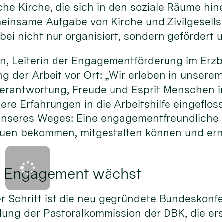
e Kirche, die sich in den soziale Räume hin
insame Aufgabe von Kirche und Zivilgesellsc
i nicht nur organisiert, sondern gefördert u
, Leiterin der Engagementförderung im Erzbi
ng der Arbeit vor Ort: „Wir erleben in unsere
, Verantwortung, Freude und Esprit Menschen
ere Erfahrungen in die Arbeitshilfe eingeflos
 unseres Weges: Eine engagementfreundliche K
uen bekommen, mitgestalten können und e
 Engagement wächst
er Schritt ist die neu gegründete Bundeskonf
ng der Pastoralkommission der DBK, die er