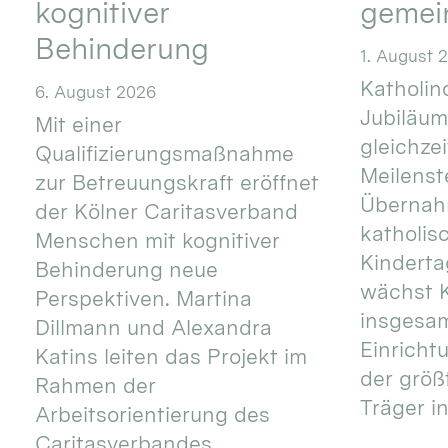
kognitiver
gemei
Behinderung
1. August 
Katholino
6. August 2026
Jubiläum
Mit einer
gleichze
Qualifizierungsmaßnahme
Meilenste
zur Betreuungskraft eröffnet
Übernahm
der Kölner Caritasverband
katholis
Menschen mit kognitiver
Kinderta
Behinderung neue
wächst K
Perspektiven. Martina
insgesa
Dillmann und Alexandra
Einricht
Katins leiten das Projekt im
der größ
Rahmen der
Träger in
Arbeitsorientierung des
Caritasverbandes. ...