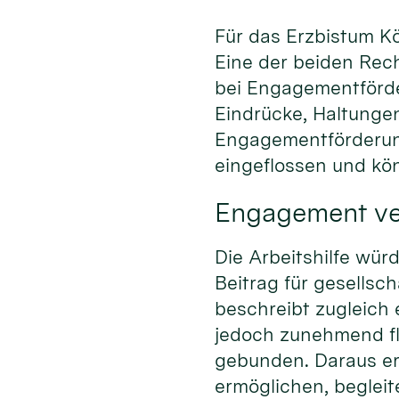
Für das Erzbistum Kö
Eine der beiden Rech
bei Engagementförde
Eindrücke, Haltungen
Engagementförderung
eingeflossen und kön
Engagement ve
Die Arbeitshilfe wü
Beitrag für gesellsc
beschreibt zugleich
jedoch zunehmend fle
gebunden. Daraus er
ermöglichen, begleite