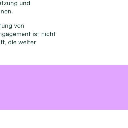
netzung und
enen.
utung von
ngagement ist nicht
t, die weiter