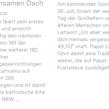
nsamen Dach
Am kommenden Sonn
26. Juli, findet der w
2026
Tag der Großeltern 
 feiert sein erstes
älteren Menschen un
 und erreicht
Leitwort „Ich aber w
itig den nächsten
dich niemals vergess
in: Mit der
49,15)“ statt. Papst L
e weiterer 182
führt damit eine Trad
cher
weiter, die auf Papst
geseinrichtungen
Franziskus zurückgeht.
atholino auf
mt 285
ungen und ist damit
te katholische Kita-
 NRW. ...