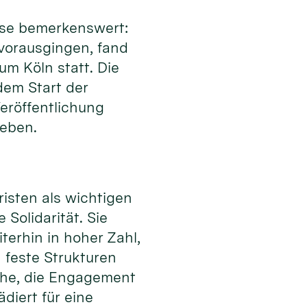
eise bemerkenswert:
 vorausgingen, fand
m Köln statt. Die
 dem Start der
eröffentlichung
geben.
isten als wichtigen
Solidarität. Sie
erhin in hoher Zahl,
 feste Strukturen
che, die Engagement
diert für eine