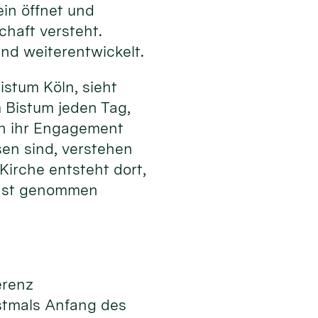
ein öffnet und
haft versteht.
nd weiterentwickelt.
stum Köln, sieht
m Bistum jeden Tag,
 in ihr Engagement
sen sind, verstehen
irche entsteht dort,
rnst genommen
erenz
stmals Anfang des