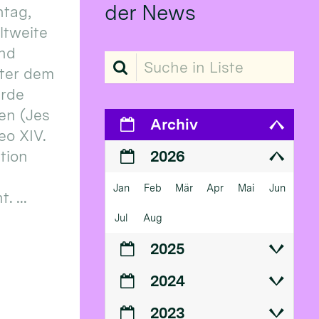
der News
tag,
eltweite
und
Suche in Liste
ter dem
erde
en (Jes
Archiv
eo XIV.
ition
2026
Jan
Feb
Mär
Apr
Mai
Jun
 ...
Jul
Aug
2025
2024
2023