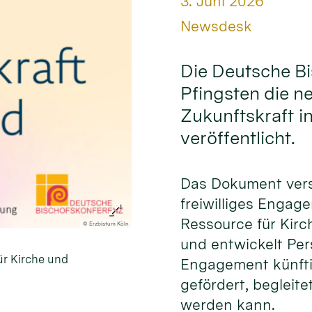
Datum:
3. Juni 2026
Von:
Newsdesk
Die Deutsche B
Pfingsten die n
Zukunftskraft i
veröffentlicht.
Das Dokument ver
freiwilliges Engag
Ressource für Kirc
© Erzbistum Köln
und entwickelt Per
ür Kirche und
Engagement künfti
gefördert, begleite
werden kann.