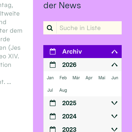
der News
tag,
eltweite
und
Suche in Liste
ter dem
erde
en (Jes
Archiv
eo XIV.
ition
2026
Jan
Feb
Mär
Apr
Mai
Jun
 ...
Jul
Aug
2025
2024
2023