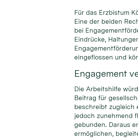
Für das Erzbistum Kö
Eine der beiden Rech
bei Engagementförde
Eindrücke, Haltungen
Engagementförderung
eingeflossen und kön
Engagement ve
Die Arbeitshilfe wü
Beitrag für gesellsc
beschreibt zugleich
jedoch zunehmend fle
gebunden. Daraus er
ermöglichen, begleite