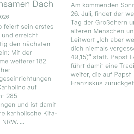
nsamen Dach
Am kommenden Sonn
26. Juli, findet der w
2026
Tag der Großeltern 
 feiert sein erstes
älteren Menschen un
 und erreicht
Leitwort „Ich aber w
itig den nächsten
dich niemals vergess
in: Mit der
49,15)“ statt. Papst L
e weiterer 182
führt damit eine Trad
cher
weiter, die auf Papst
geseinrichtungen
Franziskus zurückgeht.
atholino auf
mt 285
ungen und ist damit
te katholische Kita-
 NRW. ...