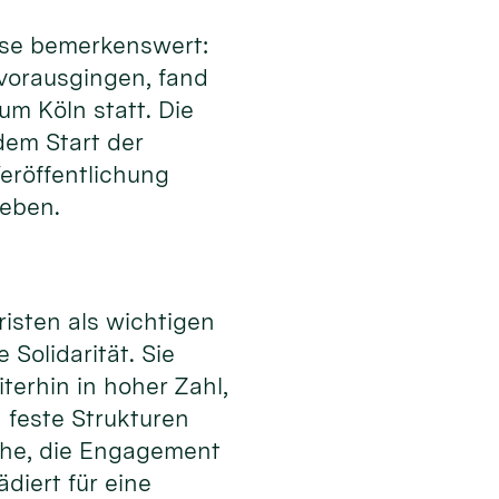
eise bemerkenswert:
 vorausgingen, fand
m Köln statt. Die
 dem Start der
eröffentlichung
geben.
isten als wichtigen
Solidarität. Sie
erhin in hoher Zahl,
 feste Strukturen
che, die Engagement
diert für eine