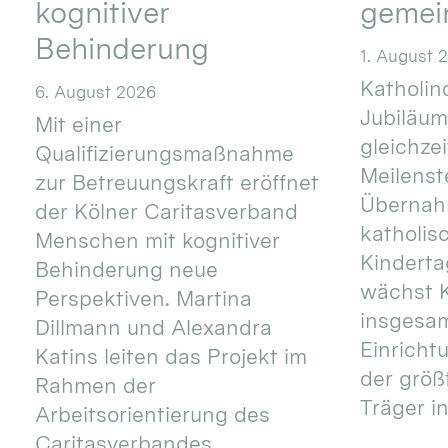
kognitiver
gemei
Behinderung
1. August 
Katholino
6. August 2026
Jubiläum
Mit einer
gleichze
Qualifizierungsmaßnahme
Meilenste
zur Betreuungskraft eröffnet
Übernahm
der Kölner Caritasverband
katholis
Menschen mit kognitiver
Kinderta
Behinderung neue
wächst K
Perspektiven. Martina
insgesa
Dillmann und Alexandra
Einricht
Katins leiten das Projekt im
der größ
Rahmen der
Träger in
Arbeitsorientierung des
Caritasverbandes. ...