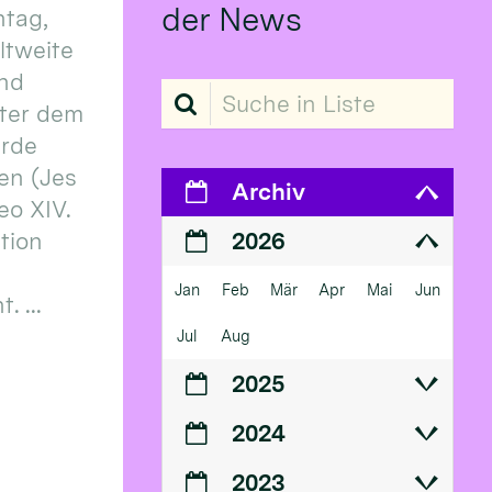
der News
tag,
eltweite
und
Suche in Liste
ter dem
erde
en (Jes
Archiv
eo XIV.
ition
2026
Jan
Feb
Mär
Apr
Mai
Jun
 ...
Jul
Aug
2025
2024
2023