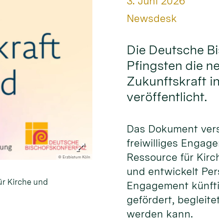
Datum:
3. Juni 2026
Von:
Newsdesk
Die Deutsche B
Pfingsten die n
Zukunftskraft i
veröffentlicht.
Das Dokument ver
freiwilliges Engag
Ressource für Kirc
© Erzbistum Köln
und entwickelt Per
ür Kirche und
Engagement künfti
gefördert, begleite
werden kann.