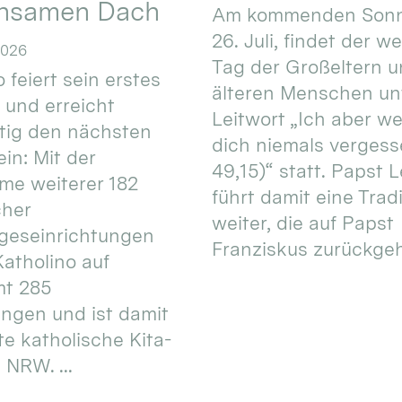
nsamen Dach
Am kommenden Sonn
26. Juli, findet der w
2026
Tag der Großeltern 
 feiert sein erstes
älteren Menschen un
 und erreicht
Leitwort „Ich aber w
itig den nächsten
dich niemals vergess
in: Mit der
49,15)“ statt. Papst L
e weiterer 182
führt damit eine Trad
cher
weiter, die auf Papst
geseinrichtungen
Franziskus zurückgeht.
atholino auf
mt 285
ungen und ist damit
te katholische Kita-
 NRW. ...