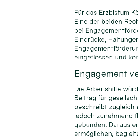
Für das Erzbistum Kö
Eine der beiden Rech
bei Engagementförde
Eindrücke, Haltungen
Engagementförderung
eingeflossen und kön
Engagement ve
Die Arbeitshilfe wü
Beitrag für gesellsc
beschreibt zugleich
jedoch zunehmend fle
gebunden. Daraus er
ermöglichen, begleite