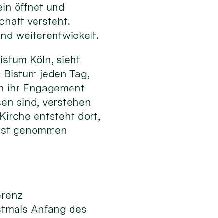
ein öffnet und
haft versteht.
nd weiterentwickelt.
stum Köln, sieht
m Bistum jeden Tag,
 in ihr Engagement
sen sind, verstehen
irche entsteht dort,
rnst genommen
erenz
stmals Anfang des