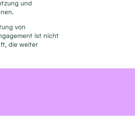
netzung und
enen.
utung von
ngagement ist nicht
t, die weiter