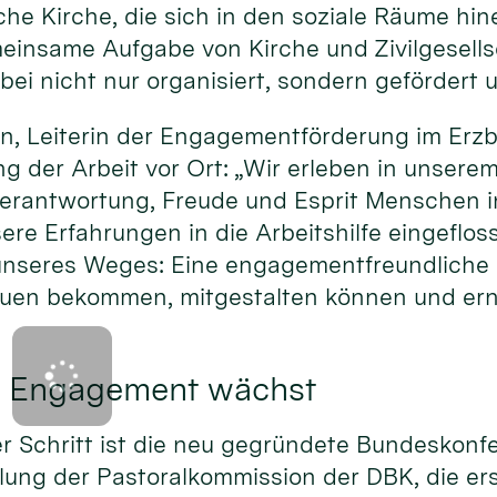
e Kirche, die sich in den soziale Räume hin
insame Aufgabe von Kirche und Zivilgesellsc
i nicht nur organisiert, sondern gefördert u
, Leiterin der Engagementförderung im Erzbi
ng der Arbeit vor Ort: „Wir erleben in unsere
, Verantwortung, Freude und Esprit Menschen
ere Erfahrungen in die Arbeitshilfe eingeflos
 unseres Weges: Eine engagementfreundliche K
uen bekommen, mitgestalten können und e
 Engagement wächst
er Schritt ist die neu gegründete Bundeskonf
ng der Pastoralkommission der DBK, die er