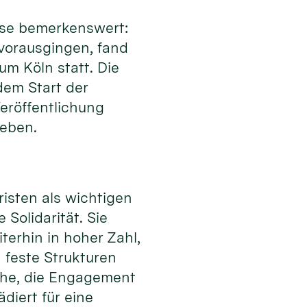
eise bemerkenswert:
 vorausgingen, fand
m Köln statt. Die
 dem Start der
eröffentlichung
geben.
isten als wichtigen
Solidarität. Sie
erhin in hoher Zahl,
 feste Strukturen
che, die Engagement
diert für eine