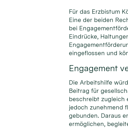
Für das Erzbistum Kö
Eine der beiden Rech
bei Engagementförde
Eindrücke, Haltungen
Engagementförderung
eingeflossen und kön
Engagement ve
Die Arbeitshilfe wü
Beitrag für gesellsc
beschreibt zugleich
jedoch zunehmend fle
gebunden. Daraus er
ermöglichen, begleite