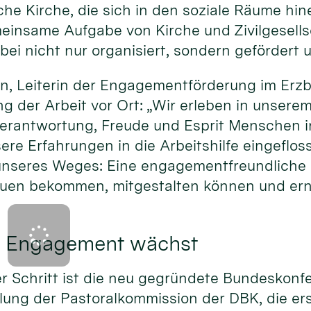
e Kirche, die sich in den soziale Räume hin
insame Aufgabe von Kirche und Zivilgesellsc
i nicht nur organisiert, sondern gefördert u
, Leiterin der Engagementförderung im Erzbi
ng der Arbeit vor Ort: „Wir erleben in unsere
, Verantwortung, Freude und Esprit Menschen
ere Erfahrungen in die Arbeitshilfe eingeflos
 unseres Weges: Eine engagementfreundliche K
uen bekommen, mitgestalten können und e
 Engagement wächst
er Schritt ist die neu gegründete Bundeskonf
ng der Pastoralkommission der DBK, die er