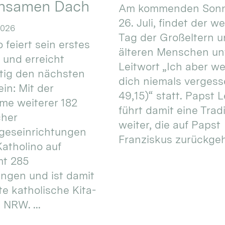
nsamen Dach
Am kommenden Sonn
26. Juli, findet der w
2026
Tag der Großeltern 
 feiert sein erstes
älteren Menschen un
 und erreicht
Leitwort „Ich aber w
itig den nächsten
dich niemals vergess
in: Mit der
49,15)“ statt. Papst L
e weiterer 182
führt damit eine Trad
cher
weiter, die auf Papst
geseinrichtungen
Franziskus zurückgeht.
atholino auf
mt 285
ungen und ist damit
te katholische Kita-
 NRW. ...