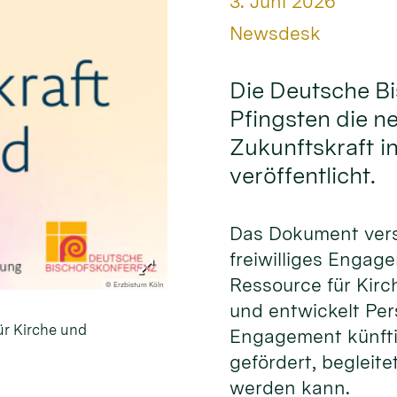
Datum:
3. Juni 2026
Von:
Newsdesk
Die Deutsche B
Pfingsten die n
Zukunftskraft i
veröffentlicht.
Das Dokument ver
freiwilliges Engag
Ressource für Kirc
© Erzbistum Köln
und entwickelt Per
ür Kirche und
Engagement künfti
gefördert, begleite
werden kann.