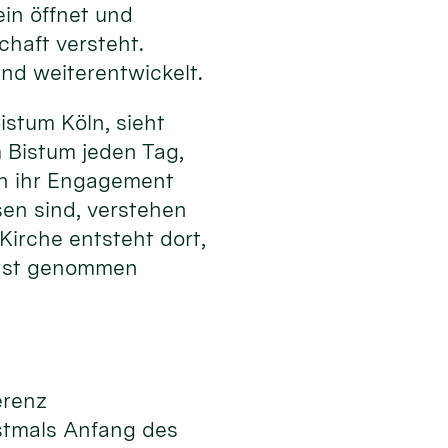
ein öffnet und
haft versteht.
nd weiterentwickelt.
stum Köln, sieht
m Bistum jeden Tag,
 in ihr Engagement
sen sind, verstehen
irche entsteht dort,
rnst genommen
erenz
stmals Anfang des