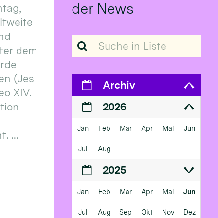
der News
tag,
eltweite
und
Suche in Liste
ter dem
erde
en (Jes
Archiv
eo XIV.
ition
2026
Jan
Feb
Mär
Apr
Mai
Jun
 ...
Jul
Aug
2025
Jan
Feb
Mär
Apr
Mai
Jun
Jul
Aug
Sep
Okt
Nov
Dez