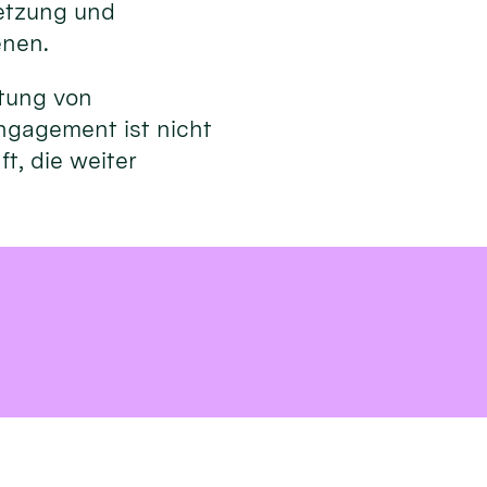
netzung und
enen.
utung von
ngagement ist nicht
t, die weiter