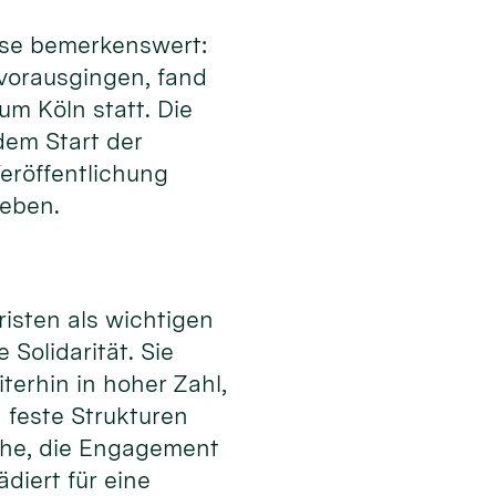
eise bemerkenswert:
 vorausgingen, fand
m Köln statt. Die
 dem Start der
eröffentlichung
geben.
isten als wichtigen
Solidarität. Sie
erhin in hoher Zahl,
 feste Strukturen
che, die Engagement
diert für eine