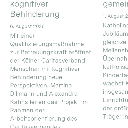
kognitiver
gemei
Behinderung
1. August 
Katholino
6. August 2026
Jubiläum
Mit einer
gleichze
Qualifizierungsmaßnahme
Meilenste
zur Betreuungskraft eröffnet
Übernahm
der Kölner Caritasverband
katholis
Menschen mit kognitiver
Kinderta
Behinderung neue
wächst K
Perspektiven. Martina
insgesa
Dillmann und Alexandra
Einricht
Katins leiten das Projekt im
der größ
Rahmen der
Träger in
Arbeitsorientierung des
Caritasverbandes. ...