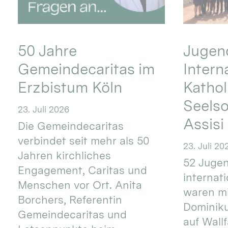
50 Jahre
Jugend
Gemeindecaritas im
Intern
Erzbistum Köln
Kathol
Seels
23. Juli 2026
Assisi
Die Gemeindecaritas
verbindet seit mehr als 50
23. Juli 20
Jahren kirchliches
52 Jugen
Engagement, Caritas und
internat
Menschen vor Ort. Anita
waren mi
Borchers, Referentin
Dominik
Gemeindecaritas und
auf Wallf