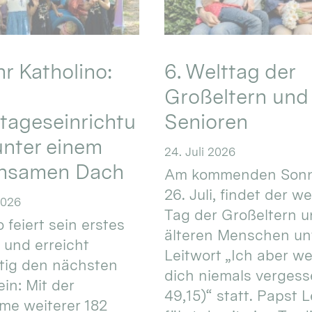
hr Katholino:
6. Welttag der
Großeltern und
tageseinrichtu
Senioren
nter einem
24. Juli 2026
nsamen Dach
Am kommenden Sonn
26. Juli, findet der w
2026
Tag der Großeltern 
 feiert sein erstes
älteren Menschen un
 und erreicht
Leitwort „Ich aber w
itig den nächsten
dich niemals vergess
in: Mit der
49,15)“ statt. Papst L
e weiterer 182