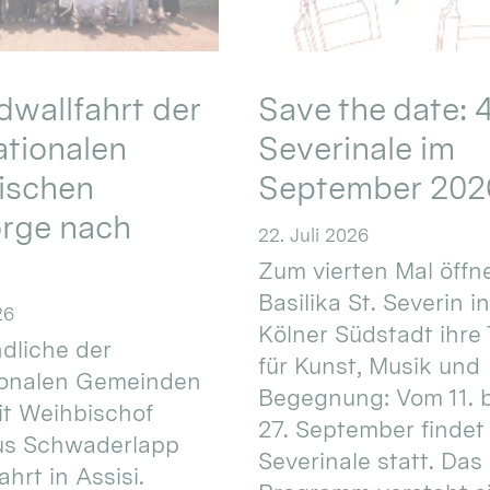
wallfahrt der
Save the date: 4
ationalen
Severinale im
ischen
September 202
orge nach
22. Juli 2026
Zum vierten Mal öffne
Basilika St. Severin i
26
Kölner Südstadt ihre
dliche der
für Kunst, Musik und
ionalen Gemeinden
Begegnung: Vom 11. 
t Weihbischof
27. September findet 
us Schwaderlapp
Severinale statt. Das
ahrt in Assisi.