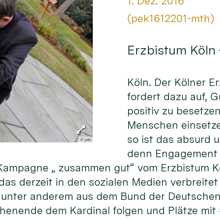
Datum:
1. Dez. 2016
Von:
(pek1612201-mth)
Erzbistum Köln
Köln. Der Kölner E
fordert dazu auf, 
positiv zu besetze
Menschen einsetze
so ist das absurd 
© pek
denn Engagement f
er Kampagne „ zusammen gut“ vom Erzbistum K
as derzeit in den sozialen Medien verbreitet 
unter anderem aus dem Bund der Deutschen 
henende dem Kardinal folgen und Plätze mit