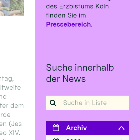
des Erzbistums Köln
finden Sie im
Pressebereich
.
Suche innerhalb
der News
tag,
eltweite
und
Suche in Liste
ter dem
erde
en (Jes
Archiv
eo XIV.