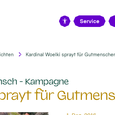
Service
ichten
Kardinal Woelki sprayt für Gutmensche
:
nsch - Kampagne
 sprayt für Gutmen