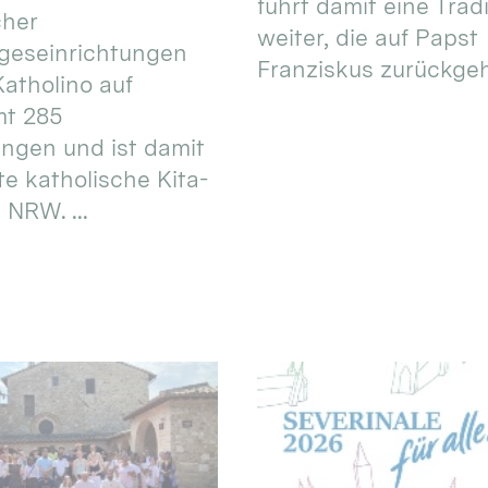
führt damit eine Trad
cher
weiter, die auf Papst
geseinrichtungen
Franziskus zurückgeht.
atholino auf
mt 285
ungen und ist damit
te katholische Kita-
 NRW. ...