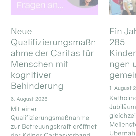
Neue
Ein Ja
Qualifizierungsmaßn
285
ahme der Caritas für
Kinder
Menschen mit
ngen u
kognitiver
gemei
Behinderung
1. August 
Katholino
6. August 2026
Jubiläum
Mit einer
gleichze
Qualifizierungsmaßnahme
Meilenste
zur Betreuungskraft eröffnet
Übernahm
der Kölner Caritasverband