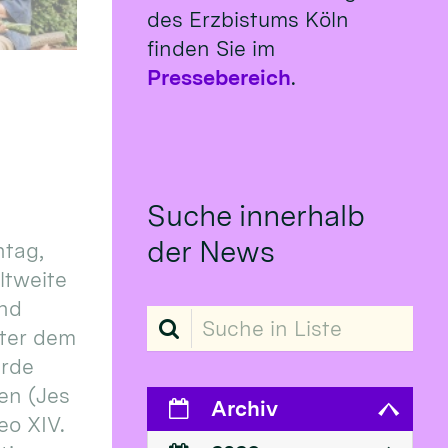
des Erzbistums Köln
finden Sie im
Pressebereich
.
Suche innerhalb
der News
tag,
eltweite
und
Suche in Liste
ter dem
erde
en (Jes
Archiv
eo XIV.