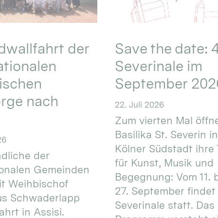
wallfahrt der
Save the date: 4
ationalen
Severinale im
ischen
September 202
orge nach
22. Juli 2026
Zum vierten Mal öffne
Basilika St. Severin i
26
Kölner Südstadt ihre
dliche der
für Kunst, Musik und
ionalen Gemeinden
Begegnung: Vom 11. 
t Weihbischof
27. September findet 
us Schwaderlapp
Severinale statt. Das
ahrt in Assisi.