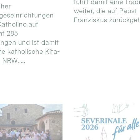
führt damit eine Trad
cher
weiter, die auf Papst
geseinrichtungen
Franziskus zurückgeht.
atholino auf
mt 285
ungen und ist damit
te katholische Kita-
 NRW. ...