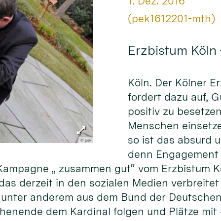
Datum:
1. Dez. 2016
Von:
(pek1612201-mth)
Erzbistum Köln
Köln. Der Kölner E
fordert dazu auf, 
positiv zu besetze
Menschen einsetze
so ist das absurd 
© pek
denn Engagement f
er Kampagne „ zusammen gut“ vom Erzbistum K
as derzeit in den sozialen Medien verbreitet 
unter anderem aus dem Bund der Deutschen 
henende dem Kardinal folgen und Plätze mit