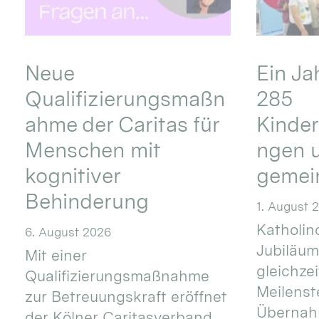
Neue
Ein Ja
Qualifizierungsmaßn
285
ahme der Caritas für
Kinder
Menschen mit
ngen u
kognitiver
gemei
Behinderung
1. August 
Katholino
6. August 2026
Jubiläum
Mit einer
gleichze
Qualifizierungsmaßnahme
Meilenste
zur Betreuungskraft eröffnet
Übernahm
der Kölner Caritasverband