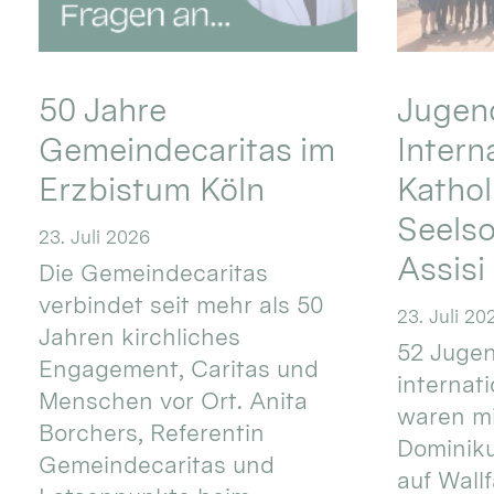
50 Jahre
Jugend
Gemeindecaritas im
Intern
Erzbistum Köln
Kathol
Seels
23. Juli 2026
Assisi
Die Gemeindecaritas
verbindet seit mehr als 50
23. Juli 20
Jahren kirchliches
52 Jugen
Engagement, Caritas und
internat
Menschen vor Ort. Anita
waren mi
Borchers, Referentin
Dominik
Gemeindecaritas und
auf Wallf