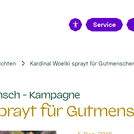
Service
ichten
Kardinal Woelki sprayt für Gutmensche
:
nsch - Kampagne
 sprayt für Gutmen