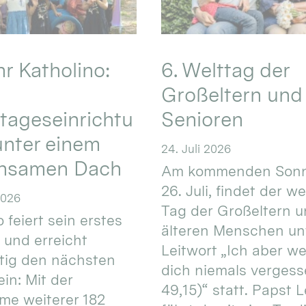
hr Katholino:
6. Welttag der
Großeltern und
tageseinrichtu
Senioren
nter einem
24. Juli 2026
nsamen Dach
Am kommenden Sonn
26. Juli, findet der w
2026
Tag der Großeltern 
 feiert sein erstes
älteren Menschen un
 und erreicht
Leitwort „Ich aber w
itig den nächsten
dich niemals vergess
in: Mit der
49,15)“ statt. Papst L
e weiterer 182