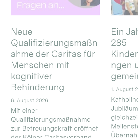
Neue
Ein Ja
Qualifizierungsmaßn
285
ahme der Caritas für
Kinder
Menschen mit
ngen u
kognitiver
gemei
Behinderung
1. August 
Katholino
6. August 2026
Jubiläum
Mit einer
gleichze
Qualifizierungsmaßnahme
Meilenste
zur Betreuungskraft eröffnet
Übernahm
der Kölner Caritasverband