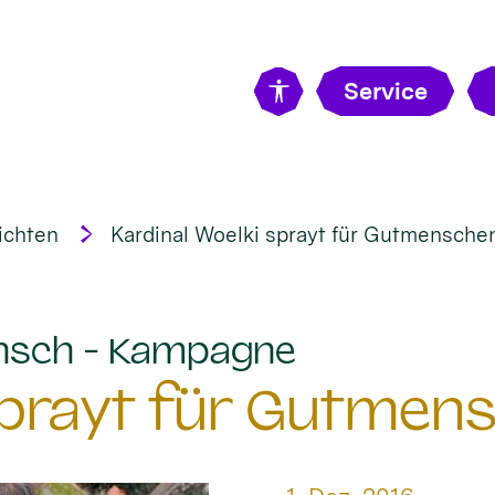
Service
ichten
Kardinal Woelki sprayt für Gutmensche
:
nsch - Kampagne
 sprayt für Gutmen