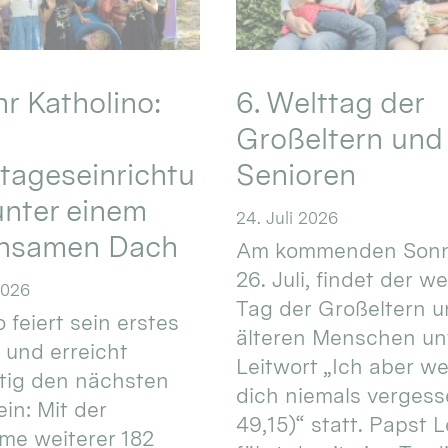
hr Katholino:
6. Welttag der
Großeltern und
tageseinrichtu
Senioren
nter einem
24. Juli 2026
nsamen Dach
Am kommenden Sonn
26. Juli, findet der w
2026
Tag der Großeltern 
 feiert sein erstes
älteren Menschen un
 und erreicht
Leitwort „Ich aber w
itig den nächsten
dich niemals vergess
in: Mit der
49,15)“ statt. Papst L
e weiterer 182