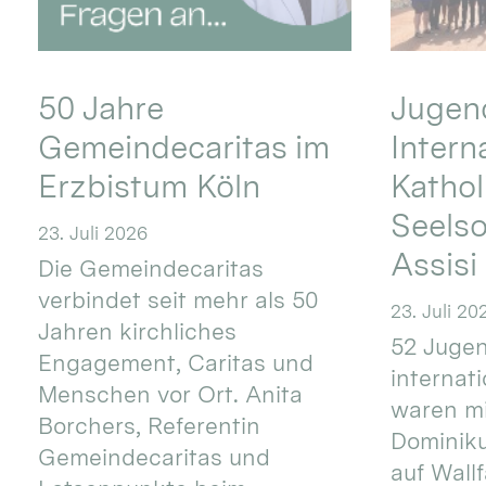
50 Jahre
Jugend
Gemeindecaritas im
Intern
Erzbistum Köln
Kathol
Seels
23. Juli 2026
Assisi
Die Gemeindecaritas
verbindet seit mehr als 50
23. Juli 20
Jahren kirchliches
52 Jugen
Engagement, Caritas und
internat
Menschen vor Ort. Anita
waren mi
Borchers, Referentin
Dominik
Gemeindecaritas und
auf Wallf