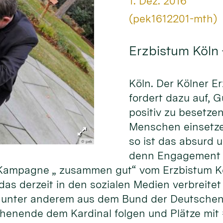
Datum:
1. Dez. 2016
Von:
(pek1612201-mth)
Erzbistum Köln
Köln. Der Kölner E
fordert dazu auf, 
positiv zu besetze
Menschen einsetze
so ist das absurd 
© pek
denn Engagement f
er Kampagne „ zusammen gut“ vom Erzbistum K
as derzeit in den sozialen Medien verbreitet 
unter anderem aus dem Bund der Deutschen 
henende dem Kardinal folgen und Plätze mit