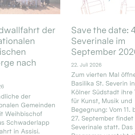
wallfahrt der
Save the date: 4
ationalen
Severinale im
ischen
September 202
orge nach
22. Juli 2026
Zum vierten Mal öffne
Basilika St. Severin i
26
Kölner Südstadt ihre
dliche der
für Kunst, Musik und
ionalen Gemeinden
Begegnung: Vom 11. 
t Weihbischof
27. September findet 
us Schwaderlapp
Severinale statt. Das
ahrt in Assisi.