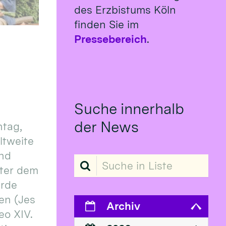
des Erzbistums Köln
finden Sie im
Pressebereich
.
Suche innerhalb
der News
tag,
eltweite
und
Suche in Liste
ter dem
erde
en (Jes
Archiv
eo XIV.