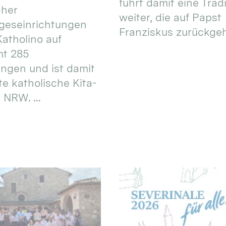
führt damit eine Trad
cher
weiter, die auf Papst
geseinrichtungen
Franziskus zurückgeht.
atholino auf
mt 285
ungen und ist damit
te katholische Kita-
 NRW. ...