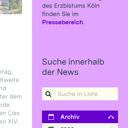
des Erzbistums Köln
finden Sie im
Pressebereich
.
Suche innerhalb
der News
tag,
eltweite
und
Suche in Liste
ter dem
erde
en (Jes
Archiv
eo XIV.