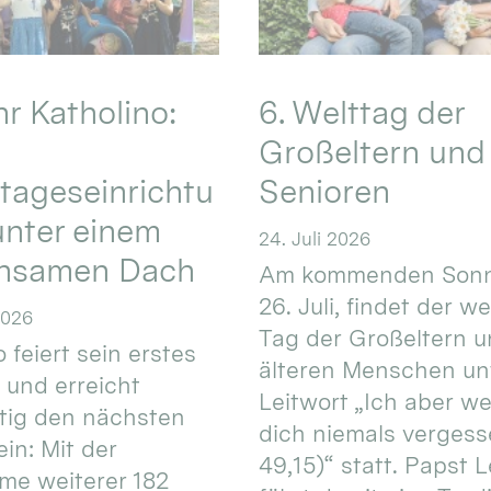
hr Katholino:
6. Welttag der
Großeltern und
tageseinrichtu
Senioren
nter einem
24. Juli 2026
nsamen Dach
Am kommenden Sonn
26. Juli, findet der w
2026
Tag der Großeltern 
 feiert sein erstes
älteren Menschen un
 und erreicht
Leitwort „Ich aber w
itig den nächsten
dich niemals vergess
in: Mit der
49,15)“ statt. Papst L
e weiterer 182