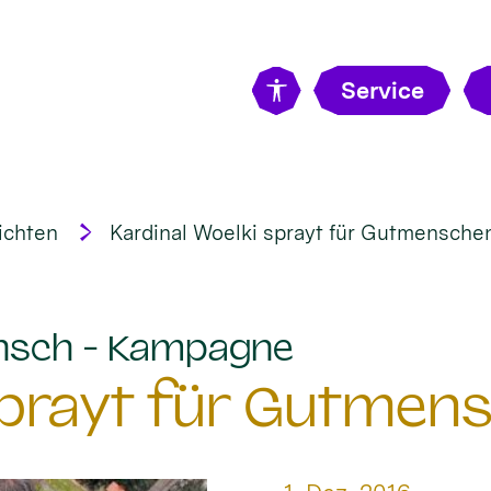
Service
ichten
Kardinal Woelki sprayt für Gutmensche
:
nsch - Kampagne
 sprayt für Gutmen