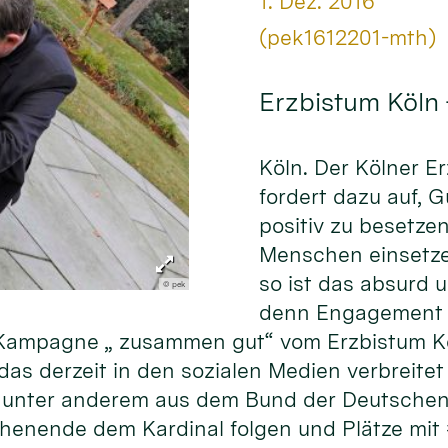
Datum:
1. Dez. 2016
Von:
(pek1612201-mth)
Erzbistum Köln
Köln. Der Kölner E
fordert dazu auf, 
positiv zu besetze
Menschen einsetze
so ist das absurd 
© pek
denn Engagement f
er Kampagne „ zusammen gut“ vom Erzbistum K
as derzeit in den sozialen Medien verbreitet 
unter anderem aus dem Bund der Deutschen 
henende dem Kardinal folgen und Plätze mit