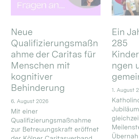
Neue
Ein Ja
Qualifizierungsmaßn
285
ahme der Caritas für
Kinder
Menschen mit
ngen u
kognitiver
gemei
Behinderung
1. August 
Katholino
6. August 2026
Jubiläum
Mit einer
gleichze
Qualifizierungsmaßnahme
Meilenste
zur Betreuungskraft eröffnet
Übernahm
der Kölner Caritasverband