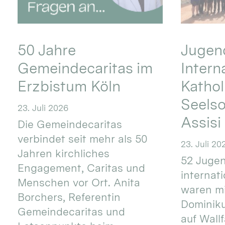
50 Jahre
Jugend
Gemeindecaritas im
Intern
Erzbistum Köln
Kathol
Seels
23. Juli 2026
Assisi
Die Gemeindecaritas
verbindet seit mehr als 50
23. Juli 20
Jahren kirchliches
52 Jugen
Engagement, Caritas und
internat
Menschen vor Ort. Anita
waren mi
Borchers, Referentin
Dominik
Gemeindecaritas und
auf Wallf