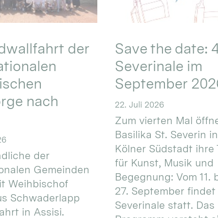
wallfahrt der
Save the date: 4
ationalen
Severinale im
ischen
September 202
orge nach
22. Juli 2026
Zum vierten Mal öffne
Basilika St. Severin i
26
Kölner Südstadt ihre
dliche der
für Kunst, Musik und
ionalen Gemeinden
Begegnung: Vom 11. 
t Weihbischof
27. September findet 
us Schwaderlapp
Severinale statt. Das
ahrt in Assisi.