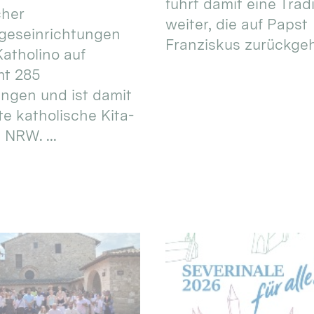
führt damit eine Trad
cher
weiter, die auf Papst
geseinrichtungen
Franziskus zurückgeht.
atholino auf
mt 285
ungen und ist damit
te katholische Kita-
 NRW. ...