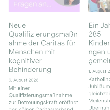
Neue
Ein Ja
Qualifizierungsmaßn
285
ahme der Caritas für
Kinder
Menschen mit
ngen u
kognitiver
gemei
Behinderung
1. August 
Katholino
6. August 2026
Jubiläum
Mit einer
gleichze
Qualifizierungsmaßnahme
Meilenste
zur Betreuungskraft eröffnet
Übernahm
der Kölner Caritasverband