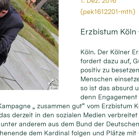
Datum:
1. Dez. 2016
Von:
(pek1612201-mth)
Erzbistum Köln
Köln. Der Kölner E
fordert dazu auf, 
positiv zu besetze
Menschen einsetze
so ist das absurd 
© pek
denn Engagement f
er Kampagne „ zusammen gut“ vom Erzbistum K
as derzeit in den sozialen Medien verbreitet 
unter anderem aus dem Bund der Deutschen 
henende dem Kardinal folgen und Plätze mit