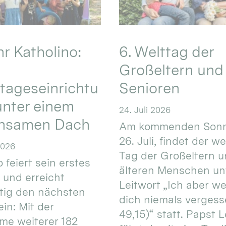
hr Katholino:
6. Welttag der
Großeltern und
tageseinrichtu
Senioren
nter einem
24. Juli 2026
nsamen Dach
Am kommenden Sonn
26. Juli, findet der w
2026
Tag der Großeltern 
 feiert sein erstes
älteren Menschen un
 und erreicht
Leitwort „Ich aber w
itig den nächsten
dich niemals vergess
in: Mit der
49,15)“ statt. Papst L
e weiterer 182