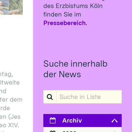
des Erzbistums Köln
finden Sie im
Pressebereich
.
Suche innerhalb
der News
tag,
eltweite
und
Suche in Liste
ter dem
erde
en (Jes
Archiv
eo XIV.