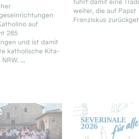
führt damit eine Trad
cher
weiter, die auf Papst
geseinrichtungen
Franziskus zurückgeht.
atholino auf
mt 285
ungen und ist damit
te katholische Kita-
 NRW. ...