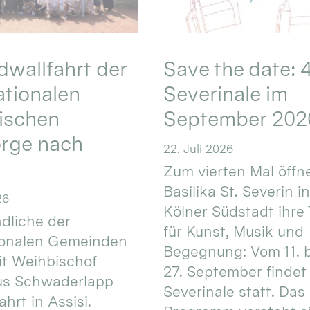
wallfahrt der
Save the date: 4
ationalen
Severinale im
ischen
September 202
orge nach
22. Juli 2026
Zum vierten Mal öffne
Basilika St. Severin i
26
Kölner Südstadt ihre
dliche der
für Kunst, Musik und
ionalen Gemeinden
Begegnung: Vom 11. 
t Weihbischof
27. September findet 
us Schwaderlapp
Severinale statt. Das
ahrt in Assisi.