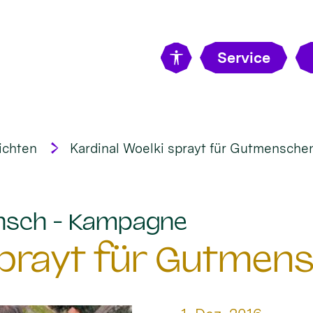
Service
ichten
Kardinal Woelki sprayt für Gutmensche
:
nsch - Kampagne
 sprayt für Gutmen