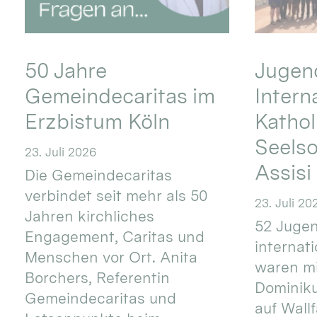
50 Jahre
Jugend
Gemeindecaritas im
Intern
Erzbistum Köln
Kathol
Seels
23. Juli 2026
Assisi
Die Gemeindecaritas
verbindet seit mehr als 50
23. Juli 20
Jahren kirchliches
52 Jugen
Engagement, Caritas und
internat
Menschen vor Ort. Anita
waren mi
Borchers, Referentin
Dominik
Gemeindecaritas und
auf Wallf