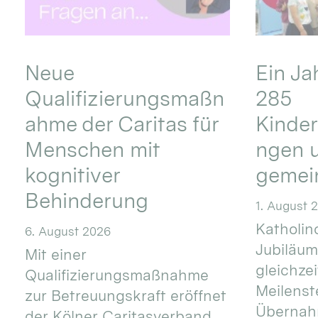
Neue
Ein Ja
Qualifizierungsmaßn
285
ahme der Caritas für
Kinder
Menschen mit
ngen u
kognitiver
gemei
Behinderung
1. August 
Katholino
6. August 2026
Jubiläum
Mit einer
gleichze
Qualifizierungsmaßnahme
Meilenste
zur Betreuungskraft eröffnet
Übernahm
der Kölner Caritasverband