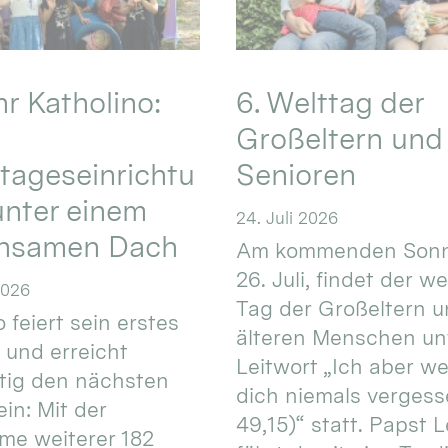
hr Katholino:
6. Welttag der
Großeltern und
tageseinrichtu
Senioren
nter einem
24. Juli 2026
nsamen Dach
Am kommenden Sonn
26. Juli, findet der w
2026
Tag der Großeltern 
 feiert sein erstes
älteren Menschen un
 und erreicht
Leitwort „Ich aber w
itig den nächsten
dich niemals vergess
in: Mit der
49,15)“ statt. Papst L
e weiterer 182