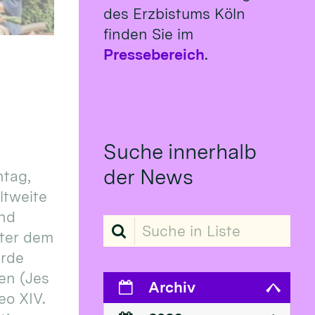
des Erzbistums Köln
finden Sie im
Pressebereich
.
Suche innerhalb
der News
tag,
eltweite
und
Suche in Liste
ter dem
erde
en (Jes
Archiv
eo XIV.