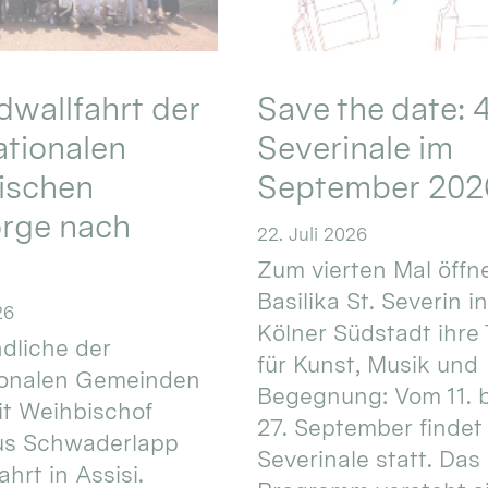
wallfahrt der
Save the date: 4
ationalen
Severinale im
ischen
September 202
orge nach
22. Juli 2026
Zum vierten Mal öffne
Basilika St. Severin i
26
Kölner Südstadt ihre
dliche der
für Kunst, Musik und
ionalen Gemeinden
Begegnung: Vom 11. 
t Weihbischof
27. September findet 
us Schwaderlapp
Severinale statt. Das
ahrt in Assisi.