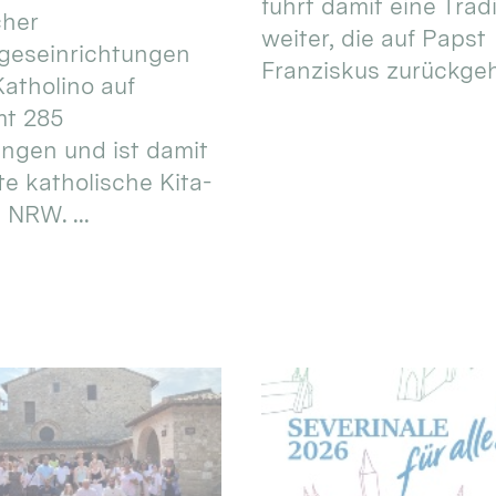
führt damit eine Trad
cher
weiter, die auf Papst
geseinrichtungen
Franziskus zurückgeht.
atholino auf
mt 285
ungen und ist damit
te katholische Kita-
 NRW. ...