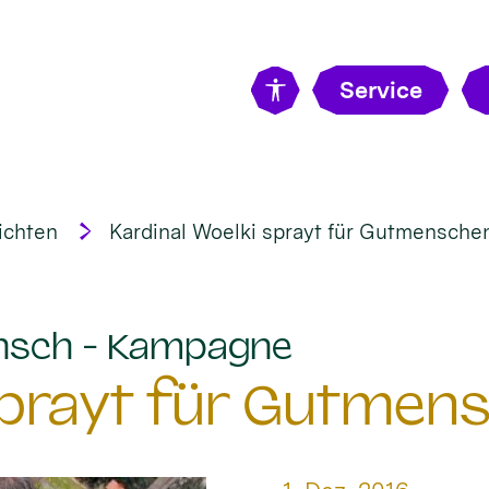
Service
ichten
Kardinal Woelki sprayt für Gutmensche
:
nsch - Kampagne
 sprayt für Gutmen