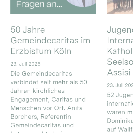
50 Jahre
Jugend
Gemeindecaritas im
Intern
Erzbistum Köln
Kathol
Seels
23. Juli 2026
Assisi
Die Gemeindecaritas
verbindet seit mehr als 50
23. Juli 20
Jahren kirchliches
52 Jugen
Engagement, Caritas und
internat
Menschen vor Ort. Anita
waren mi
Borchers, Referentin
Dominik
Gemeindecaritas und
auf Wallf