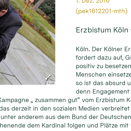
Datum:
1. Dez. 2016
Von:
(pek1612201-mth)
Erzbistum Köln
Köln. Der Kölner E
fordert dazu auf, 
positiv zu besetze
Menschen einsetze
so ist das absurd 
© pek
denn Engagement f
er Kampagne „ zusammen gut“ vom Erzbistum K
as derzeit in den sozialen Medien verbreitet 
unter anderem aus dem Bund der Deutschen 
henende dem Kardinal folgen und Plätze mit