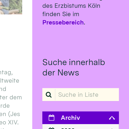
des Erzbistums Köln
finden Sie im
Pressebereich
.
Suche innerhalb
der News
tag,
eltweite
und
Suche in Liste
ter dem
erde
en (Jes
Archiv
eo XIV.