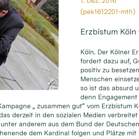
Datum:
1. Dez. 2016
Von:
(pek1612201-mth)
Erzbistum Köln
Köln. Der Kölner E
fordert dazu auf, 
positiv zu besetze
Menschen einsetze
so ist das absurd 
© pek
denn Engagement f
er Kampagne „ zusammen gut“ vom Erzbistum K
as derzeit in den sozialen Medien verbreitet 
unter anderem aus dem Bund der Deutschen 
henende dem Kardinal folgen und Plätze mit