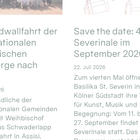
wallfahrt der
Save the date: 4
ationalen
Severinale im
ischen
September 202
orge nach
22. Juli 2026
Zum vierten Mal öffne
Basilika St. Severin i
26
Kölner Südstadt ihre
dliche der
für Kunst, Musik und
ionalen Gemeinden
Begegnung: Vom 11. 
t Weihbischof
27. September findet 
us Schwaderlapp
Severinale statt. Das
ahrt in Assisi.