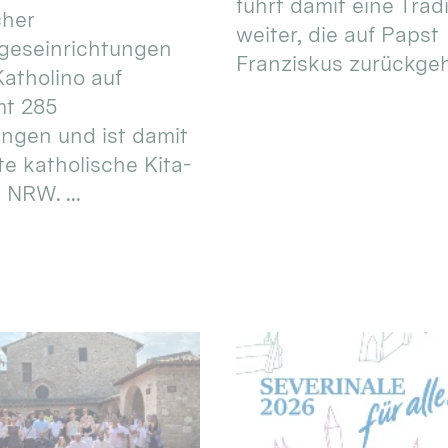
führt damit eine Trad
cher
weiter, die auf Papst
geseinrichtungen
Franziskus zurückgeht.
atholino auf
mt 285
ungen und ist damit
te katholische Kita-
 NRW. ...