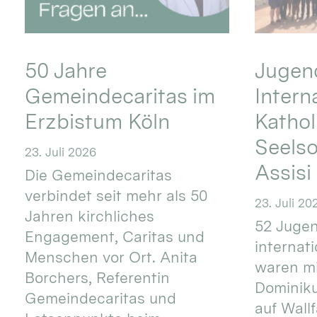
50 Jahre
Jugend
Gemeindecaritas im
Intern
Erzbistum Köln
Kathol
Seels
23. Juli 2026
Assisi
Die Gemeindecaritas
verbindet seit mehr als 50
23. Juli 20
Jahren kirchliches
52 Jugen
Engagement, Caritas und
internat
Menschen vor Ort. Anita
waren mi
Borchers, Referentin
Dominik
Gemeindecaritas und
auf Wallf