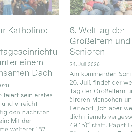
hr Katholino:
6. Welttag der
Großeltern und
tageseinrichtu
Senioren
nter einem
24. Juli 2026
nsamen Dach
Am kommenden Sonn
26. Juli, findet der w
2026
Tag der Großeltern 
 feiert sein erstes
älteren Menschen un
 und erreicht
Leitwort „Ich aber w
itig den nächsten
dich niemals vergess
in: Mit der
49,15)“ statt. Papst L
e weiterer 182