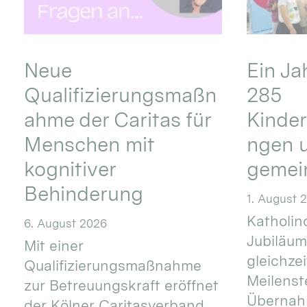
Neue
Ein Ja
Qualifizierungsmaßn
285
ahme der Caritas für
Kinder
Menschen mit
ngen u
kognitiver
gemei
Behinderung
1. August 
Katholino
6. August 2026
Jubiläum
Mit einer
gleichze
Qualifizierungsmaßnahme
Meilenste
zur Betreuungskraft eröffnet
Übernahm
der Kölner Caritasverband