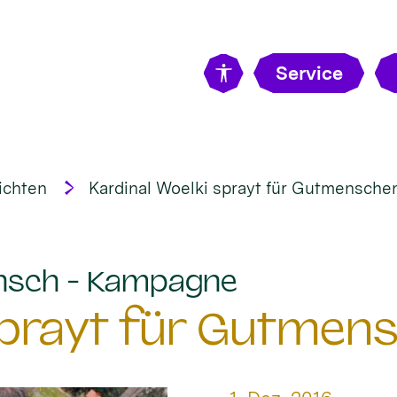
Service
ichten
Kardinal Woelki sprayt für Gutmensche
:
nsch - Kampagne
 sprayt für Gutmen