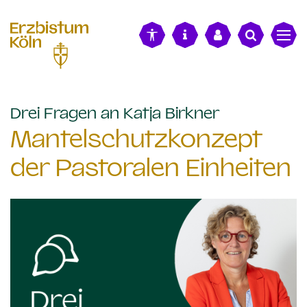
alt springen
:
Drei Fragen an Katja Birkner
Mantelschutzkonzept
der Pastoralen Einheiten