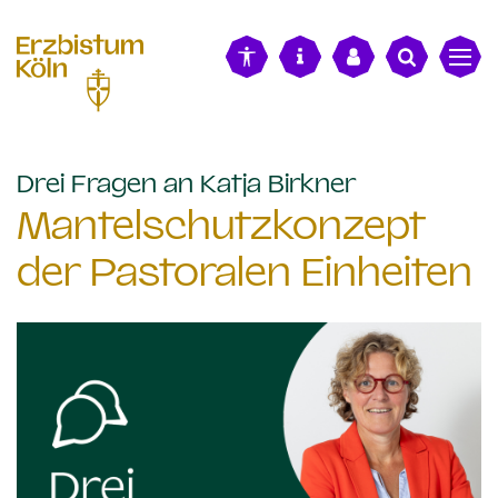
alt springen
:
Drei Fragen an Katja Birkner
Mantelschutzkonzept
der Pastoralen Einheiten